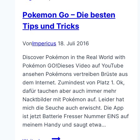
was
Pokemon Go – Die besten
ihr
Tips und Tricks
denkt
Von
Impericus
18. Juli 2016
Discover Pokémon in the Real World with
Pokémon GO!Dieses Video auf YouTube
ansehen Pokémons vertreiben Brüste aus
dem Internet. Zumindest von Platz 1. Ok,
dafür tauchen aber auch immer mehr
Nacktbilder mit Pokémon auf. Leider hat
mich die Seuche auch erwischt. Die App
ist jetzt Batterie Fresser Nummer EINS auf
meinem Handy und saugt etwa…
Pokemon