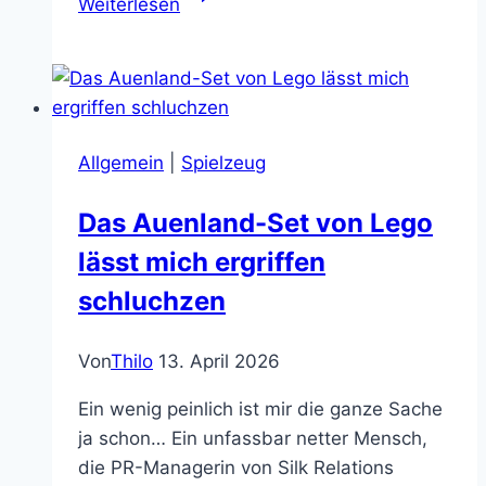
Weiterlesen
Go
–
Die
besten
Tips
Allgemein
|
Spielzeug
und
Tricks
Das Auenland-Set von Lego
lässt mich ergriffen
schluchzen
Von
Thilo
13. April 2026
Ein wenig peinlich ist mir die ganze Sache
ja schon… Ein unfassbar netter Mensch,
die PR-Managerin von Silk Relations