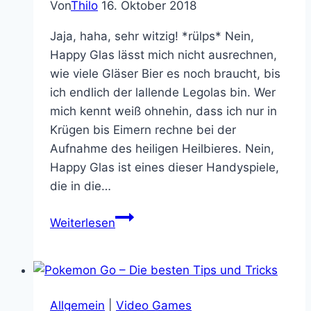
Von
Thilo
16. Oktober 2018
Jaja, haha, sehr witzig! *rülps* Nein,
Happy Glas lässt mich nicht ausrechnen,
wie viele Gläser Bier es noch braucht, bis
ich endlich der lallende Legolas bin. Wer
mich kennt weiß ohnehin, dass ich nur in
Krügen bis Eimern rechne bei der
Aufnahme des heiligen Heilbieres. Nein,
Happy Glas ist eines dieser Handyspiele,
die in die…
Das
Weiterlesen
Handyspiel
Happy
Glas
ist
Allgemein
|
Video Games
nicht