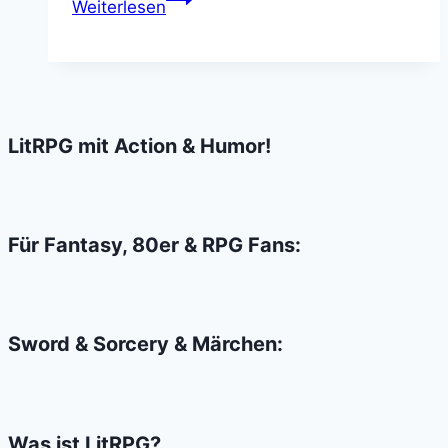
Weiterlesen
&
Dragons
&
Bitches
–
LitRPG mit Action & Humor!
Oder
warum
Gangster
Rapper
Für Fantasy, 80er & RPG Fans:
die
besseren
Rollenspieler
Sword & Sorcery & Märchen:
sind
Was ist LitRPG?