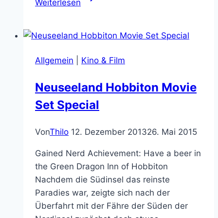
Weiterlesen
Suicide
Squad
auf
jeden
Allgemein
|
Kino & Film
Fall
sehenswert
Neuseeland Hobbiton Movie
ist
Set Special
Von
Thilo
12. Dezember 2013
26. Mai 2015
Gained Nerd Achievement: Have a beer in
the Green Dragon Inn of Hobbiton
Nachdem die Südinsel das reinste
Paradies war, zeigte sich nach der
Überfahrt mit der Fähre der Süden der