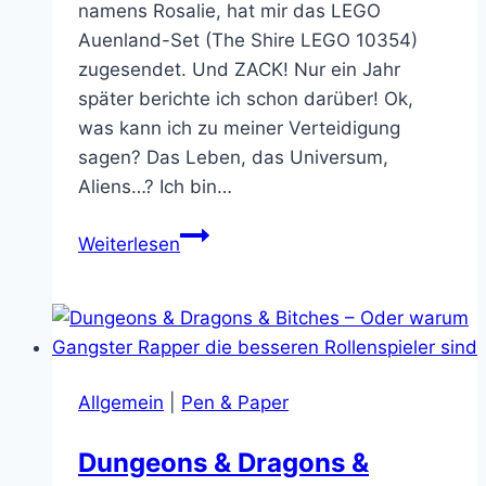
namens Rosalie, hat mir das LEGO
Auenland-Set (The Shire LEGO 10354)
zugesendet. Und ZACK! Nur ein Jahr
später berichte ich schon darüber! Ok,
was kann ich zu meiner Verteidigung
sagen? Das Leben, das Universum,
Aliens…? Ich bin…
Das
Weiterlesen
Auenland-
Set
von
Lego
lässt
Allgemein
|
Pen & Paper
mich
ergriffen
Dungeons & Dragons &
schluchzen