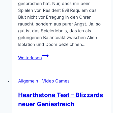
gesprochen hat. Nur, dass mir beim
Spielen von Resident Evil Requiem das
Blut nicht vor Erregung in den Ohren
rauscht, sondern aus purer Angst. Ja, so
gut ist das Spielerlebnis, das ich als
gelungenen Balanceakt zwischen Alien
Isolation und Doom bezeichnen…
Resident
Weiterlesen
Evil
Requiem
ist
Allgemein
|
Video Games
genialer
Survival
Hearthstone Test – Blizzards
Horror
neuer Geniestreich