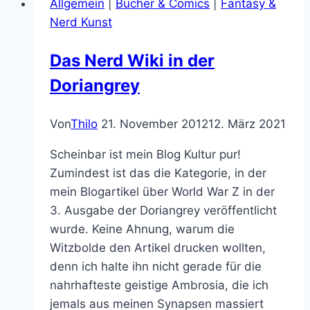
Allgemein
|
Bücher & Comics
|
Fantasy &
warrior:
Nerd Kunst
Slaps
mit
Das Nerd Wiki in der
Jason
Doriangrey
Momoa
Von
Thilo
21. November 2012
12. März 2021
Scheinbar ist mein Blog Kultur pur!
Zumindest ist das die Kategorie, in der
mein Blogartikel über World War Z in der
3. Ausgabe der Doriangrey veröffentlicht
wurde. Keine Ahnung, warum die
Witzbolde den Artikel drucken wollten,
denn ich halte ihn nicht gerade für die
nahrhafteste geistige Ambrosia, die ich
jemals aus meinen Synapsen massiert