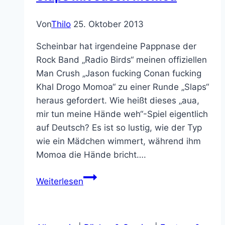
Von
Thilo
25. Oktober 2013
Scheinbar hat irgendeine Pappnase der
Rock Band „Radio Birds“ meinen offiziellen
Man Crush „Jason fucking Conan fucking
Khal Drogo Momoa“ zu einer Runde „Slaps“
heraus gefordert. Wie heißt dieses „aua,
mir tun meine Hände weh“-Spiel eigentlich
auf Deutsch? Es ist so lustig, wie der Typ
wie ein Mädchen wimmert, während ihm
Momoa die Hände bricht….
Don’t
Weiterlesen
mess
with
a