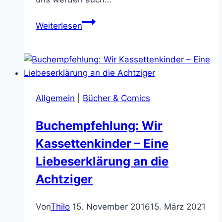
Filmkritik:
Weiterlesen
Paul
–
Eine
Liebeserklärung
an
Allgemein
|
Bücher & Comics
das
Nerd-
Buchempfehlung: Wir
Dasein
Kassettenkinder – Eine
Liebeserklärung an die
Achtziger
Von
Thilo
15. November 2016
15. März 2021