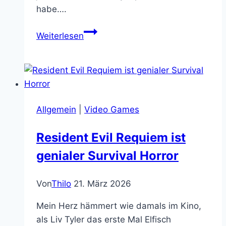
habe….
Das
Weiterlesen
Nerd
Wiki
in
der
Doriangrey
Allgemein
|
Video Games
Resident Evil Requiem ist
genialer Survival Horror
Von
Thilo
21. März 2026
Mein Herz hämmert wie damals im Kino,
als Liv Tyler das erste Mal Elfisch