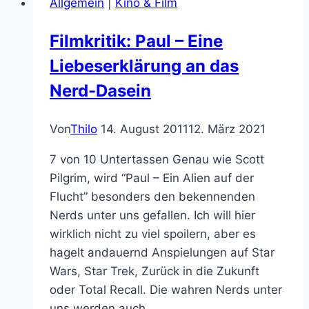
Allgemein
|
Kino & Film
neuer
Geniestreich
Filmkritik: Paul – Eine
Liebeserklärung an das
Nerd-Dasein
Von
Thilo
14. August 2011
12. März 2021
7 von 10 Untertassen Genau wie Scott
Pilgrim, wird “Paul – Ein Alien auf der
Flucht” besonders den bekennenden
Nerds unter uns gefallen. Ich will hier
wirklich nicht zu viel spoilern, aber es
hagelt andauernd Anspielungen auf Star
Wars, Star Trek, Zurück in die Zukunft
oder Total Recall. Die wahren Nerds unter
uns werden auch…