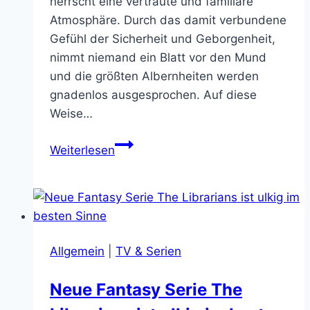
herrscht eine vertraute und familiäre
Atmosphäre. Durch das damit verbundene
Gefühl der Sicherheit und Geborgenheit,
nimmt niemand ein Blatt vor den Mund
und die größten Albernheiten werden
gnadenlos ausgesprochen. Auf diese
Weise…
Was
Weiterlesen
sind
eure
albernsten
Running
Gags
Allgemein
|
TV & Serien
im
Rollenspiel?
Neue Fantasy Serie The