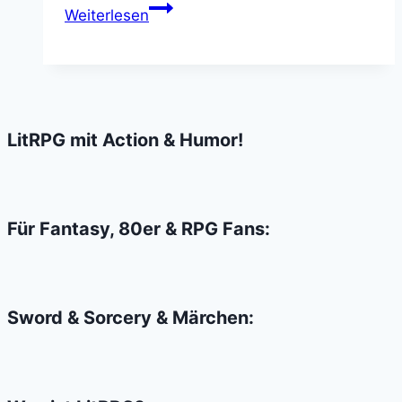
Neue
Weiterlesen
Fantasy
Serie
The
Librarians
ist
LitRPG mit Action & Humor!
ulkig
im
besten
Sinne
Für Fantasy, 80er & RPG Fans:
Sword & Sorcery & Märchen: