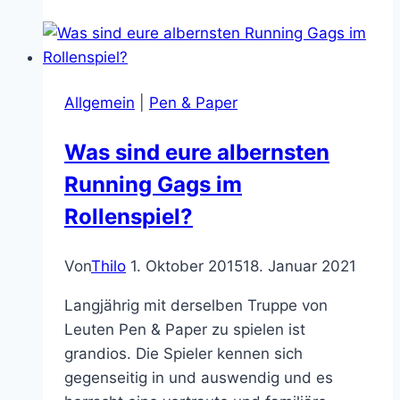
auf
Steam
grünes
Licht
Allgemein
|
Pen & Paper
für
das
Was sind eure albernsten
geilste
Running Gags im
Retro-
Action-
Rollenspiel?
Game
des
Von
Thilo
1. Oktober 2015
18. Januar 2021
Universums:
BROFORCE
Langjährig mit derselben Truppe von
Leuten Pen & Paper zu spielen ist
grandios. Die Spieler kennen sich
gegenseitig in und auswendig und es