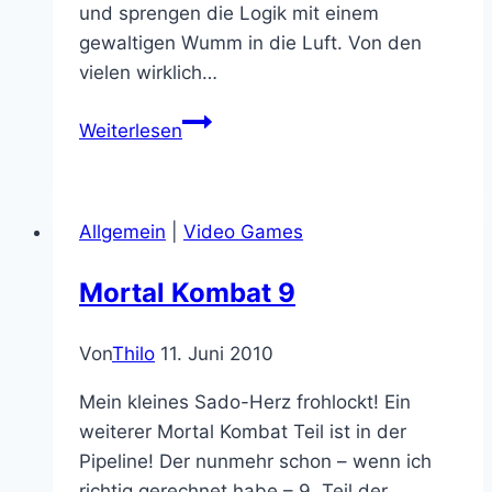
und sprengen die Logik mit einem
gewaltigen Wumm in die Luft. Von den
vielen wirklich…
Karneval
Weiterlesen
der
Rollenspielblogs:
Zeitsprung
Allgemein
|
Video Games
–
Das
Mortal Kombat 9
war
ein
Von
Thilo
11. Juni 2010
Fehler,
denn
Mein kleines Sado-Herz frohlockt! Ein
jetzt
weiterer Mortal Kombat Teil ist in der
sind
Pipeline! Der nunmehr schon – wenn ich
wir
richtig gerechnet habe – 9. Teil der