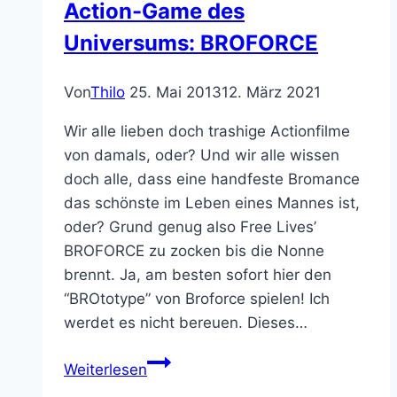
Action-Game des
Universums: BROFORCE
Von
Thilo
25. Mai 2013
12. März 2021
Wir alle lieben doch trashige Actionfilme
von damals, oder? Und wir alle wissen
doch alle, dass eine handfeste Bromance
das schönste im Leben eines Mannes ist,
oder? Grund genug also Free Lives’
BROFORCE zu zocken bis die Nonne
brennt. Ja, am besten sofort hier den
“BROtotype” von Broforce spielen! Ich
werdet es nicht bereuen. Dieses…
Bitte
Weiterlesen
gebt