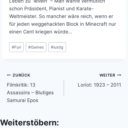
Leben zu “leveln” – Man währe vermutlich
schon Präsident, Pianist und Karate-
Weltmeister. So mancher wäre reich, wenn er
für jeden weggehackten Block in Minecraft nur
einen Cent kriegen würde…
Schlagworte:
#
Fun
#
Games
#
lustig
Beitragsnavigation
ZURÜCK
WEITER
Filmkritik: 13
Loriot: 1923 – 2011
Assassins – Blutiges
Samurai Epos
Weiterstöbern: