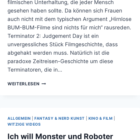
filmischen Unterhaltung, die jeder Mensch
gesehen haben sollte. Da können sich Frauen
auch nicht mit dem typischen Argument „Hirnlose
BUM-BUM-Filme sind nichts für mich“ rausreden.
Terminator 2: Judgement Day ist ein
unvergessliches Stück Filmgeschichte, dass
abgehakt werden muss. Natürlich ist die
paradoxe Zeitreisen-Geschichte um diese
Terminatoren, die in…
RETRO
WEITERLESEN
REVIEW:
BESTEHT
TERMINATOR
2
DEN
ALLGEMEIN
|
FANTASY & NERD KUNST
|
KINO & FILM
|
TEST
WITZIGE VIDEOS
DER
Ich will Monster und Roboter
ZEIT?