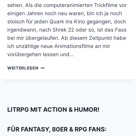
sehen. Als die computeranimierten Trickfilme vor
einigen Jahren noch neu waren, bin ich ja noch
stoisch für jeden Quark ins Kino gegangen, doch
irgendwann, nach Shrek 22 oder so, ist das Fass
bei mir übergelaufen. Ab diesem Zeitpunkt habe
ich unzählige neue Animationsfilme an mir
vorübergehen lassen und…
DAS
WEITERLESEN
DESPICABLE
ME-
SPINOFF
MINIONS
WIRD
SO
LITRPG MIT ACTION & HUMOR!
GEIL
ALBERN
FÜR FANTASY, 80ER & RPG FANS: