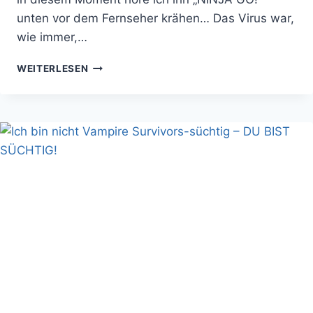
unten vor dem Fernseher krähen… Das Virus war,
wie immer,…
DAS
WEITERLESEN
LEGO
NINJAGO
MOVIE
HAT
EIN
KATZEN-
KAIJU
UND
JACKIE
CHAN!