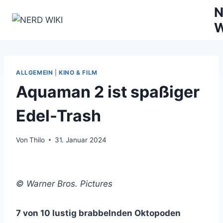
Zum
N
Inhalt
W
springen
ALLGEMEIN
|
KINO & FILM
Aquaman 2 ist spaßiger
Edel-Trash
Von
Thilo
31. Januar 2024
© Warner Bros. Pictures
7 von 10 lustig brabbelnden Oktopoden