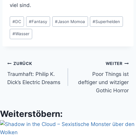
viel sind.
Schlagworte:
#
DC
#
Fantasy
#
Jason Momoa
#
Superhelden
#
Wasser
Beitragsnavigation
ZURÜCK
WEITER
Traumhaft: Philip K.
Poor Things ist
Dick’s Electric Dreams
deftiger und witziger
Gothic Horror
Weiterstöbern: