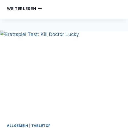
ICH
WEITERLESEN
BIN
NICHT
VAMPIRE
SURVIVORS-
SÜCHTIG
–
DU
BIST
SÜCHTIG!
ALLGEMEIN
|
TABLETOP