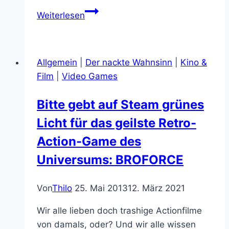
Damit
Weiterlesen
sich
der
Atlantean
Allgemein
|
Der nackte Wahnsinn
|
Kino &
nicht
Film
|
Video Games
einsam
fühlt:
Bitte gebt auf Steam grünes
Das
Licht für das geilste Retro-
“Father’s
Sword”
Action-Game des
Universums: BROFORCE
Von
Thilo
25. Mai 2013
12. März 2021
Wir alle lieben doch trashige Actionfilme
von damals, oder? Und wir alle wissen