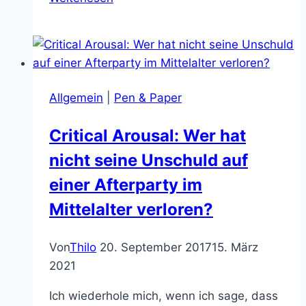
ist
das
Big
der
Superhelden-
Allgemein
|
Pen & Paper
Generation
Critical Arousal: Wer hat
nicht seine Unschuld auf
einer Afterparty im
Mittelalter verloren?
Von
Thilo
20. September 2017
15. März
2021
Ich wiederhole mich, wenn ich sage, dass