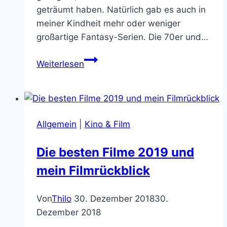
geträumt haben. Natürlich gab es auch in
meiner Kindheit mehr oder weniger
großartige Fantasy-Serien. Die 70er und…
Die
Weiterlesen
10
besten
Fantasy
TV
Allgemein
|
Kino & Film
Serien
aller
Die besten Filme 2019 und
Zeiten
mein Filmrückblick
Von
Thilo
30. Dezember 2018
30.
Dezember 2018