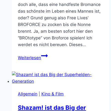
doch alle, dass eine handfeste Bromance
das schönste im Leben eines Mannes ist,
oder? Grund genug also Free Lives’
BROFORCE zu zocken bis die Nonne
brennt. Ja, am besten sofort hier den
“BROtotype” von Broforce spielen! Ich
werdet es nicht bereuen. Dieses…
Bitte
Weiterlesen
gebt
auf
Steam
grünes
Licht
Allgemein
|
Kino & Film
für
das
Shazam! ist das Big der
geilste