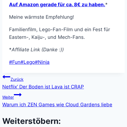
Auf Amazon gerade für ca. 8€ zu haben.
*
Meine wärmste Empfehlung!
Familienfilm, Lego-Fan-Film und ein Fest für
Eastern-, Kaiju-, und Mech-Fans.
*
Affiliate Link (Danke :))
Schlagworte:
#
Fun
#
Lego
#
Ninja
Beitragsnavigation
Zurück
Netflix’ Der Boden ist Lava ist CRAP
Weiter
Warum ich ZEN Games wie Cloud Gardens liebe
Weiterstöbern: