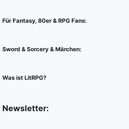
auf
einer
Afterparty
Für Fantasy, 80er & RPG Fans:
im
Mittelalter
verloren?
Sword & Sorcery & Märchen:
Was ist LitRPG?
Newsletter: