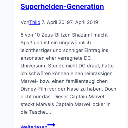
Superhelden-Generation
Retro-
Action-
Game
Von
Thilo
7. April 2019
7. April 2019
des
8 von 10 Zeus-Blitzen Shazam! macht
Universums:
Spaß und ist ein ungewöhnlich
BROFORCE
leichtherziger und sonniger Eintrag ins
ansonsten eher verregnete DC-
Universum. Stünde nicht DC drauf, hätte
ich schwören können einen reinrassigen
Marvel- bzw. einen familientauglichen
Disney-Film vor der Nase zu haben. Doch
nicht nur das. Dieser Captain Marvel
steckt Marvels Captain Marvel locker in
die Tasche….
Shazam!
Weiterlesen