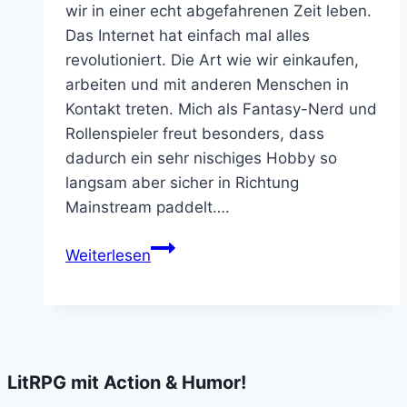
wir in einer echt abgefahrenen Zeit leben.
Das Internet hat einfach mal alles
revolutioniert. Die Art wie wir einkaufen,
arbeiten und mit anderen Menschen in
Kontakt treten. Mich als Fantasy-Nerd und
Rollenspieler freut besonders, dass
dadurch ein sehr nischiges Hobby so
langsam aber sicher in Richtung
Mainstream paddelt….
Critical
Weiterlesen
Arousal:
Wer
hat
nicht
seine
LitRPG mit Action & Humor!
Unschuld