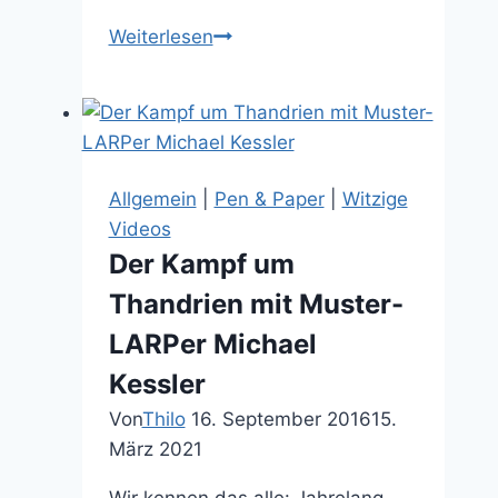
Kommende
Weiterlesen
Fantasy-
Filme
2021
und
Filmrückblick
Allgemein
|
Pen & Paper
|
Witzige
2020
Videos
Der Kampf um
Thandrien mit Muster-
LARPer Michael
Kessler
Von
Thilo
16. September 2016
15.
März 2021
Wir kennen das alle: Jahrelang