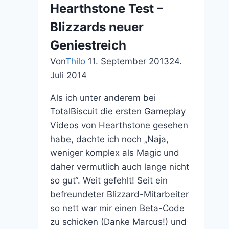
Hearthstone Test –
Muster-
Blizzards neuer
LARPer
Michael
Geniestreich
Kessler
Von
Thilo
11. September 2013
24.
Juli 2014
Als ich unter anderem bei
TotalBiscuit die ersten Gameplay
Videos von Hearthstone gesehen
habe, dachte ich noch „Naja,
weniger komplex als Magic und
daher vermutlich auch lange nicht
so gut“. Weit gefehlt! Seit ein
befreundeter Blizzard-Mitarbeiter
so nett war mir einen Beta-Code
zu schicken (Danke Marcus!) und