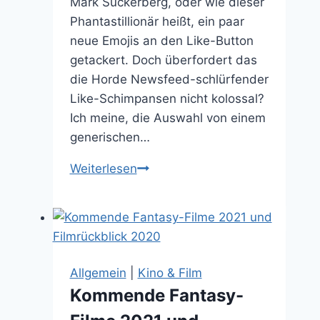
Mark Suckerberg, oder wie dieser
Phantastillionär heißt, ein paar
neue Emojis an den Like-Button
getackert. Doch überfordert das
die Horde Newsfeed-schlürfender
Like-Schimpansen nicht kolossal?
Ich meine, die Auswahl von einem
generischen…
Neuer
Weiterlesen
Facebook
Like
Button
mit
Emojis:
Allgemein
|
Kino & Film
Ich
Kommende Fantasy-
erkläre