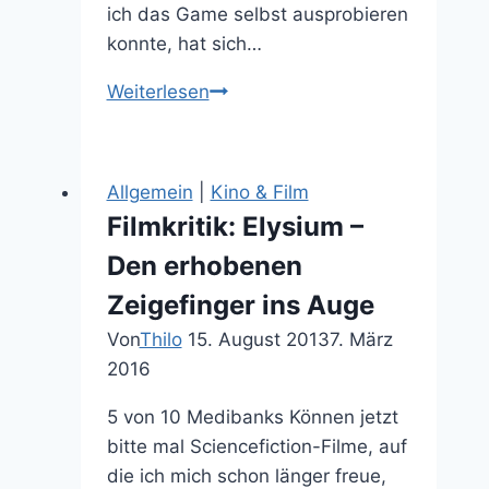
ich das Game selbst ausprobieren
konnte, hat sich…
Hearthstone
Weiterlesen
Test
–
Blizzards
Allgemein
|
Kino & Film
neuer
Filmkritik: Elysium –
Geniestreich
Den erhobenen
Zeigefinger ins Auge
Von
Thilo
15. August 2013
7. März
2016
5 von 10 Medibanks Können jetzt
bitte mal Sciencefiction-Filme, auf
die ich mich schon länger freue,