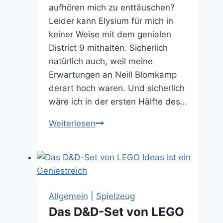
aufhören mich zu enttäuschen?
Leider kann Elysium für mich in
keiner Weise mit dem genialen
District 9 mithalten. Sicherlich
natürlich auch, weil meine
Erwartungen an Neill Blomkamp
derart hoch waren. Und sicherlich
wäre ich in der ersten Hälfte des…
Filmkritik:
Weiterlesen
Elysium
–
Den
erhobenen
Zeigefinger
Allgemein
|
Spielzeug
ins
Das D&D-Set von LEGO
Auge