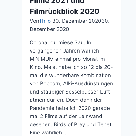
Filme 2021 und
mal
kurz
Filmrückblick 2020
die
Von
Thilo
30. Dezember 2020
30.
Bedeutung
Dezember 2020
Corona, du miese Sau. In
vergangenen Jahren war ich
MINIMUM einmal pro Monat im
Kino. Meist habe ich so 12 bis 20-
mal die wunderbare Kombination
von Popcorn, Alki-Ausdünstungen
und staubiger Sesselpupser-Luft
atmen dürfen. Doch dank der
Pandemie habe ich 2020 gerade
mal 2 Filme auf der Leinwand
gesehen: Birds of Prey und Tenet.
Eine wahrlich…