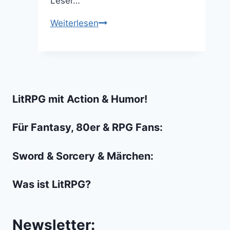
Leser…
Das
Weiterlesen
D&D-
Set
von
LEGO
Ideas
LitRPG mit Action & Humor!
ist
ein
Für Fantasy, 80er & RPG Fans:
Geniestreich
Sword & Sorcery & Märchen:
Was ist LitRPG?
Newsletter: