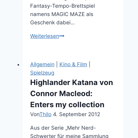
Fantasy-Tempo-Brettspiel
namens MAGIC MAZE als
Geschenk dabei…
Irrwitziges
Weiterlesen
Brettspiel
mit
Sprechverbot:
Allgemein
|
Kino & Film
|
Magic
Spielzeug
Maze
Highlander Katana von
Connor Macleod:
Enters my collection
Von
Thilo
4. September 2012
Aus der Serie „Mehr Nerd-
Schwerter für meine Sammlung