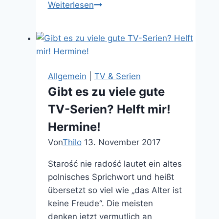
Warum
Weiterlesen
ihr
JETZT
7
Deadly
Sins
Allgemein
|
TV & Serien
schauen
Gibt es zu viele gute
müsst
TV-Serien? Helft mir!
Hermine!
Von
Thilo
13. November 2017
Starość nie radość lautet ein altes
polnisches Sprichwort und heißt
übersetzt so viel wie „das Alter ist
keine Freude“. Die meisten
denken jetzt vermutlich an