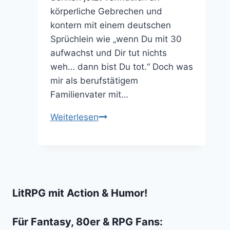
körperliche Gebrechen und
kontern mit einem deutschen
Sprüchlein wie „wenn Du mit 30
aufwachst und Dir tut nichts
weh… dann bist Du tot.“ Doch was
mir als berufstätigem
Familienvater mit…
Gibt
Weiterlesen
es
zu
viele
gute
TV-
LitRPG mit Action & Humor!
Serien?
Helft
Für Fantasy, 80er & RPG Fans:
mir!