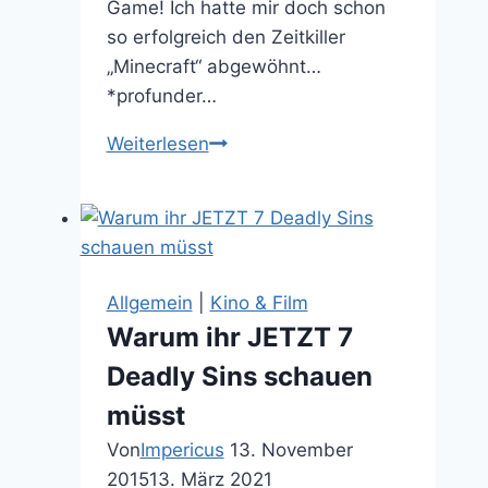
Game! Ich hatte mir doch schon
so erfolgreich den Zeitkiller
„Minecraft“ abgewöhnt…
*profunder…
Game
Weiterlesen
Review:
Terraria
–
Besseres
Minecraft
Allgemein
|
Kino & Film
in
Warum ihr JETZT 7
oldschool
Deadly Sins schauen
2D
müsst
Von
Impericus
13. November
2015
13. März 2021