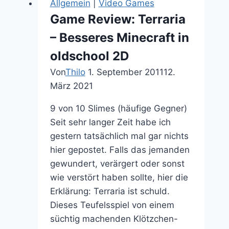
Allgemein
|
Video Games
Macleod:
Game Review: Terraria
Enters
– Besseres Minecraft in
my
collection
oldschool 2D
Von
Thilo
1. September 2011
12.
März 2021
9 von 10 Slimes (häufige Gegner)
Seit sehr langer Zeit habe ich
gestern tatsächlich mal gar nichts
hier gepostet. Falls das jemanden
gewundert, verärgert oder sonst
wie verstört haben sollte, hier die
Erklärung: Terraria ist schuld.
Dieses Teufelsspiel von einem
süchtig machenden Klötzchen-