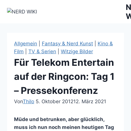
Zum
N
Inhalt
W
springen
Allgemein
|
Fantasy & Nerd Kunst
|
Kino &
Film
|
TV & Serien
|
Witzige Bilder
Für Telekom Entertain
auf der Ringcon: Tag 1
– Pressekonferenz
Von
Thilo
5. Oktober 2012
12. März 2021
Müde und betrunken, aber glücklich,
muss ich nun noch meinen heutigen Tag