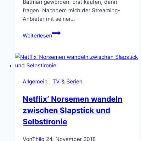
Batman geworden. Erst kaufen, dann
fragen. Nachdem mich der Streaming-
Anbieter mit seiner…
The
Weiterlesen
Cloverfield
Paradox
ist
mir
eine
Allgemein
|
TV & Serien
Spur
zu
Netflix‘ Norsemen wandeln
wenig
zwischen Slapstick und
paradox
Selbstironie
Von
Thilo
24. November 2018