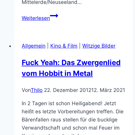
Mittelerde/Neuseeland…
Filmkritik:
Weiterlesen
The
Hobbit:
The
Allgemein
|
Kino & Film
|
Witzige Bilder
Desolation
Of
Fuck Yeah: Das Zwergenlied
Smaug
vom Hobbit in Metal
Von
Thilo
22. Dezember 2012
12. März 2021
In 2 Tagen ist schon Heiligabend! Jetzt
heißt es letzte Vorbereitungen treffen. Die
Bärenfallen raus stellen für die bucklige
Verwandtschaft und schon mal Feuer im