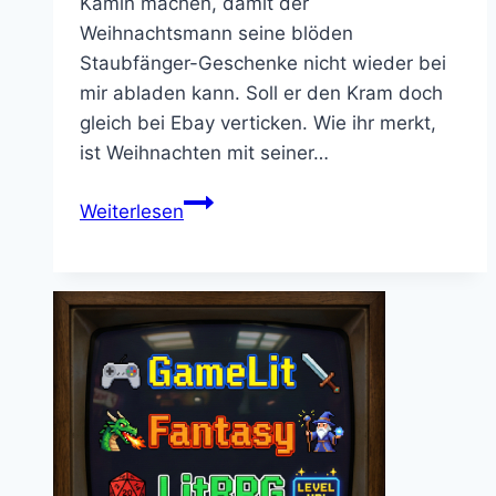
Kamin machen, damit der
Weihnachtsmann seine blöden
Staubfänger-Geschenke nicht wieder bei
mir abladen kann. Soll er den Kram doch
gleich bei Ebay verticken. Wie ihr merkt,
ist Weihnachten mit seiner…
Fuck
Weiterlesen
Yeah:
Das
Zwergenlied
vom
Hobbit
in
Metal