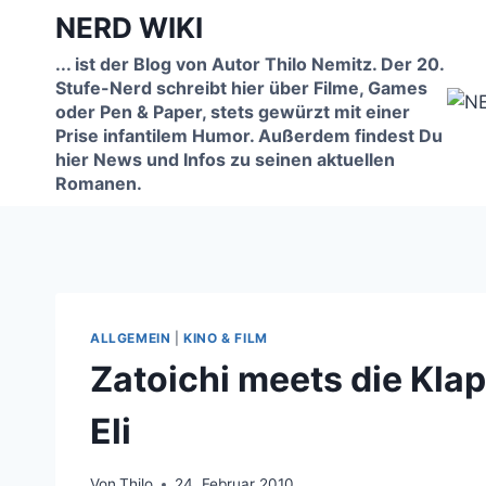
Zum
NERD WIKI
Inhalt
... ist der Blog von Autor Thilo Nemitz. Der 20.
springen
Stufe-Nerd schreibt hier über Filme, Games
oder Pen & Paper, stets gewürzt mit einer
Prise infantilem Humor. Außerdem findest Du
hier News und Infos zu seinen aktuellen
Romanen.
ALLGEMEIN
|
KINO & FILM
Zatoichi meets die Kla
Eli
Von
Thilo
24. Februar 2010