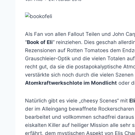
Als Fan von allen Fallout Teilen und John Ca
“
Book of Eli
” reinziehen. Dies geschah allerd
Rezensionen auf Rotten Tomatoes dem Endze
Grauschleier-Optik und die vielen Totalen auf
recht gut, da sie die postapokalyptische Atmo
verstärkte sich noch durch die vielen Szenen
Atomkraftwerkschlote im Mondlicht
oder di
Natürlich gibt es viele „cheesy Scenes“ mit
El
der im Alleingang bewaffnete Rockerschare
bearbeitet und vollkommen schadfrei daraus
eiskalten Killer auf heiliger Mission alle seh
erfährt, dem mystischen Aspekt von Elis Char