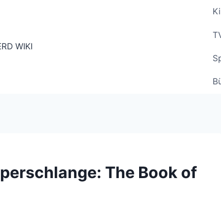
Ki
TV
Sp
B
pperschlange: The Book of