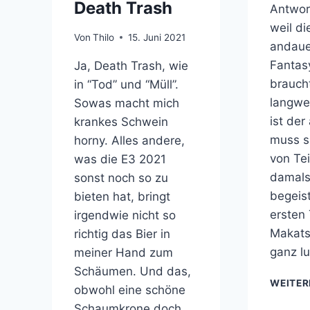
Death Trash
Antwort
weil di
Von
Thilo
15. Juni 2021
andaue
Fantas
Ja, Death Trash, wie
braucht
in “Tod” und “Müll”.
langwei
Sowas macht mich
ist der
krankes Schwein
muss s
horny. Alles andere,
von Tei
was die E3 2021
damals
sonst noch so zu
begeist
bieten hat, bringt
ersten 
irgendwie nicht so
Makats
richtig das Bier in
ganz lu
meiner Hand zum
Schäumen. Und das,
WEITER
obwohl eine schöne
Schaumkrone doch