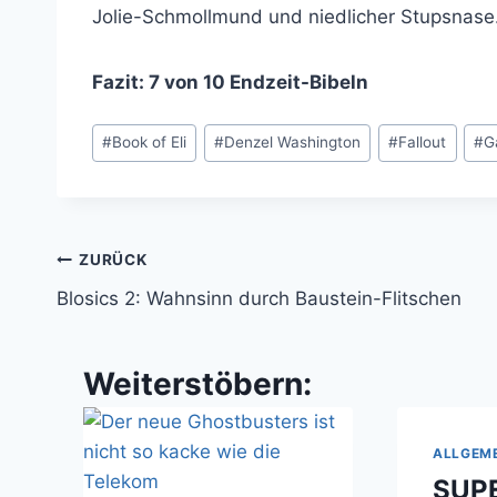
Jolie-Schmollmund und niedlicher Stupsnas
Fazit: 7 von 10 Endzeit-Bibeln
Schlagworte:
#
Book of Eli
#
Denzel Washington
#
Fallout
#
G
Beitragsnavigation
ZURÜCK
Blosics 2: Wahnsinn durch Baustein-Flitschen
Weiterstöbern:
ALLGEM
SUP