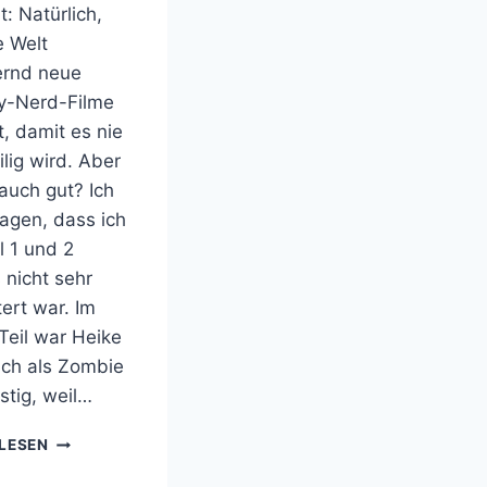
: Natürlich,
e Welt
rnd neue
y-Nerd-Filme
, damit es nie
lig wird. Aber
 auch gut? Ich
agen, dass ich
l 1 und 2
 nicht sehr
ert war. Im
Teil war Heike
ch als Zombie
stig, weil…
RESIDENT
LESEN
EVIL
AFTERLIFE