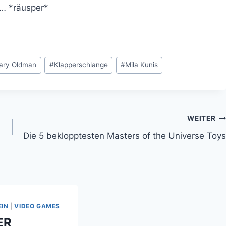
e… *räusper*
ary Oldman
#
Klapperschlange
#
Mila Kunis
WEITER
Die 5 beklopptesten Masters of the Universe Toys
EIN
|
VIDEO GAMES
ER