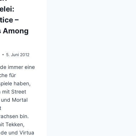
elei:
tice –
s Among
o
5. Juni 2012
rde immer eine
he für
spiele haben,
h mit Street
r und Mortal
t
achsen bin.
it Tekken,
ade und Virtua