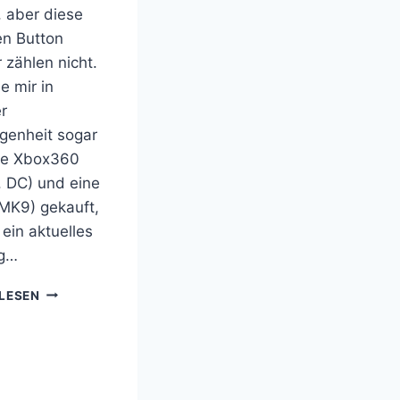
, aber diese
en Button
 zählen nicht.
e mir in
r
genheit sogar
ne Xbox360
. DC) und eine
MK9) gekauft,
ein aktuelles
ng…
SUPER
LESEN
PRÜGELEI:
INJUSTICE
–
GODS
AMONG