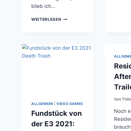
blieb ich…
DER
WEITERLESEN
NEUE
GHOSTBUSTERS
IST
NICHT
SO
KACKE
ALLGEM
WIE
Resi
DIE
TELEKOM
After
Trail
Von
Thil
ALLGEMEIN
|
VIDEO GAMES
Noch ei
Fundstück von
Residen
der E3 2021:
brauch