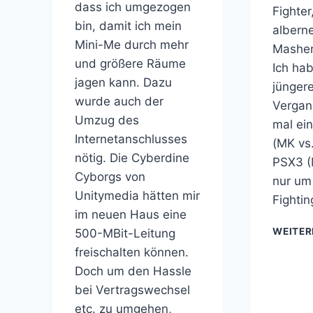
dass ich umgezogen
Fighter
bin, damit ich mein
albern
Mini-Me durch mehr
Masher
und größere Räume
Ich hab
jagen kann. Dazu
jüngere
wurde auch der
Vergan
Umzug des
mal ei
Internetanschlusses
(MK vs
nötig. Die Cyberdine
PSX3 (
Cyborgs von
nur um 
Unitymedia hätten mir
Fighti
im neuen Haus eine
WEITER
500-MBit-Leitung
freischalten können.
Doch um den Hassle
bei Vertragswechsel
etc. zu umgehen,