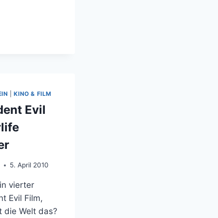
US
EIN
|
KINO & FILM
dent Evil
life
er
o
5. April 2010
n vierter
t Evil Film,
t die Welt das?