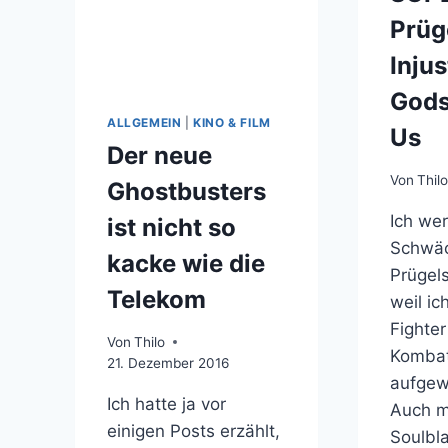
Prüg
Injus
God
ALLGEMEIN
|
KINO & FILM
Us
Der neue
Von
Thil
Ghostbusters
Ich we
ist nicht so
Schwäc
kacke wie die
Prügel
Telekom
weil ic
Fighte
Von
Thilo
Komba
21. Dezember 2016
aufgew
Ich hatte ja vor
Auch m
einigen Posts erzählt,
Soulbl