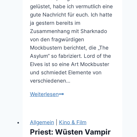
gelüstet, habe ich vermutlich eine
gute Nachricht für euch. Ich hatte
ja gestern bereits im
Zusammenhang mit Sharknado
von den fragwürdigen
Mockbustern berichtet, die „The
Asylum“ so fabriziert. Lord of the
Elves ist so eine Art Mockbuster
und schmiedet Elemente von
verschiedenen…
Was
Weiterlesen
kommt
bei
der
Allgemein
|
Kino & Film
Mischung
Priest: Wüsten Vampir
von