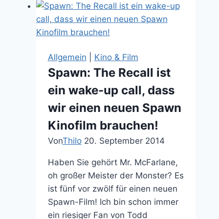
das
in
eurem
Leben
Allgemein
|
Kino & Film
fehlt:
Spawn: The Recall ist
Leitergolf
ein wake-up call, dass
von
Schlag
wir einen neuen Spawn
den
Kinofilm brauchen!
Raab
Von
Thilo
20. September 2014
Haben Sie gehört Mr. McFarlane,
oh großer Meister der Monster? Es
ist fünf vor zwölf für einen neuen
Spawn-Film! Ich bin schon immer
ein riesiger Fan von Todd