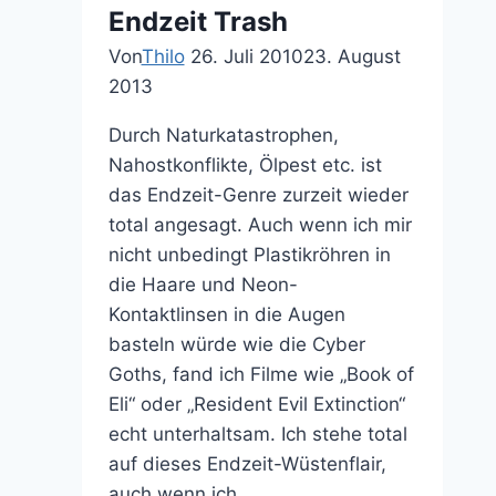
Endzeit Trash
Pocahontas,
Willow
Von
Thilo
26. Juli 2010
23. August
und
2013
Herr
Durch Naturkatastrophen,
der
Nahostkonflikte, Ölpest etc. ist
Ringe
das Endzeit-Genre zurzeit wieder
raus?
total angesagt. Auch wenn ich mir
Genau,
nicht unbedingt Plastikröhren in
CRAP:
die Haare und Neon-
Lord
Kontaktlinsen in die Augen
of
basteln würde wie die Cyber
the
Goths, fand ich Filme wie „Book of
Elves
Eli“ oder „Resident Evil Extinction“
echt unterhaltsam. Ich stehe total
auf dieses Endzeit-Wüstenflair,
auch wenn ich…