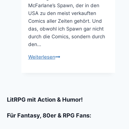
McFarlane’s Spawn, der in den
USA zu den meist verkauften
Comics aller Zeiten gehört. Und
das, obwohl ich Spawn gar nicht
durch die Comics, sondern durch
den…
Spawn:
Weiterlesen
The
Recall
ist
ein
wake-
LitRPG mit Action & Humor!
up
call,
Für Fantasy, 80er & RPG Fans:
dass
wir