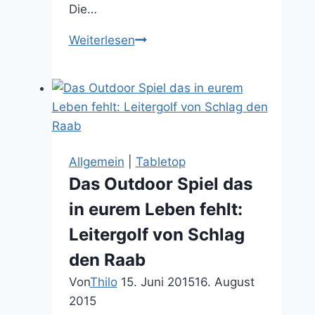
Die…
Dank
Weiterlesen
Jason
Glovers
Gate(s)
liebe
ich
jetzt
Allgemein
|
Tabletop
Tin
Das Outdoor Spiel das
Games
in eurem Leben fehlt:
Leitergolf von Schlag
den Raab
Von
Thilo
15. Juni 2015
16. August
2015