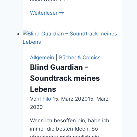
Priest:
Weiterlesen
Wüsten
Vampir
Endzeit
Trash
Allgemein
|
Bücher & Comics
Blind Guardian –
Soundtrack meines
Lebens
Von
Thilo
15. März 2020
15. März
2020
Wenn ich besoffen bin, habe ich
immer die besten Ideen. So
überzeugte mich neulich ein