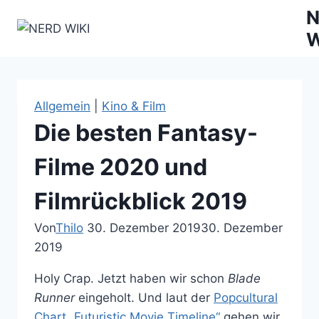
Zum
N
Inhalt
W
springen
Allgemein
|
Kino & Film
Die besten Fantasy-
Filme 2020 und
Filmrückblick 2019
Von
Thilo
30. Dezember 2019
30. Dezember
2019
Holy Crap. Jetzt haben wir schon
Blade
Runner
eingeholt. Und laut der
Popcultural
Chart „Futuristic Movie Timeline“
gehen wir