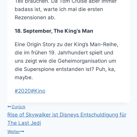
Teil brauchen. Da Tom Cruise aber immer
badass ist, warte ich mal die ersten
Rezensionen ab.
18. September, The King’s Man
Eine Origin Story zu der King’s Man-Reihe,
die im frühen 19. Jahrhundert spielt und
uns zeigt wie die Geheimorganisation um
die Superspione entstanden ist? Puh, ka,
maybe.
Schlagworte:
#
2020
#
Kino
Beitragsnavigation
Zurück
Rise of Skywalker ist Disneys Entschuldigung für
The Last Jedi
Weiter