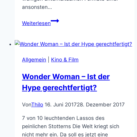
ansonsten…
Dangerseeker
Weiterlesen
und
Alpha-
Mützen
in
Allgemein
|
Kino & Film
Rüttens
Bullshit
Wonder Woman – Ist der
Universum
Hype gerechtfertigt?
Von
Thilo
16. Juni 2017
28. Dezember 2017
7 von 10 leuchtenden Lassos des
peinlichen Stotterns Die Welt kriegt sich
nicht mehr ein. Da soll es jetzt eine