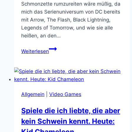
Schmonzette rumzureiten wäre müßig, da
mich das Serienuniversum von DC bereits
mit Arrow, The Flash, Black Lightning,
Legends of Tomorrow, und wie sie alle
heißen, an den…
Netflix‘
Weiterlesen
Titans
versöhnen
mich
mit
DC
Allgemein
|
Video Games
Spiele die ich liebte, die aber
kein Schwein kennt. Heute:
Kid Chameleon