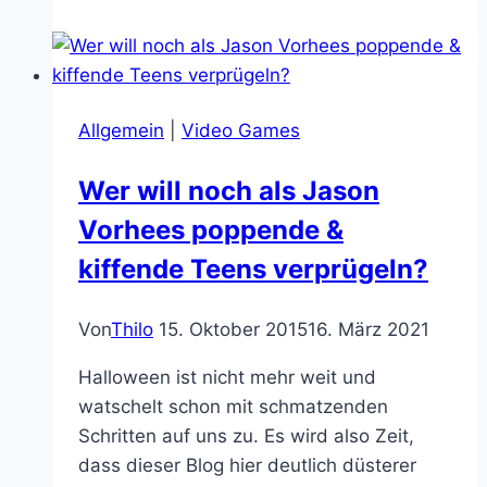
ich
liebte,
die
aber
Allgemein
|
Video Games
kein
Schwein
Wer will noch als Jason
kennt.
Vorhees poppende &
Heute:
Kid
kiffende Teens verprügeln?
Chameleon
Von
Thilo
15. Oktober 2015
16. März 2021
Halloween ist nicht mehr weit und
watschelt schon mit schmatzenden
Schritten auf uns zu. Es wird also Zeit,
dass dieser Blog hier deutlich düsterer