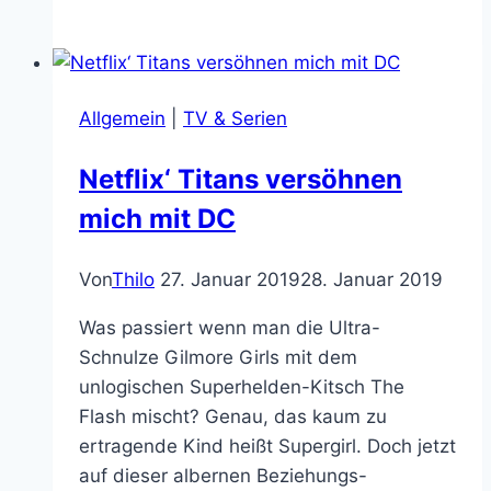
Review
–
bzw.
das
Allgemein
|
TV & Serien
11.Gebot:
Du
Netflix‘ Titans versöhnen
sollst
mich mit DC
Rotten
Tomatoes
vertrauen
Von
Thilo
27. Januar 2019
28. Januar 2019
Was passiert wenn man die Ultra-
Schnulze Gilmore Girls mit dem
unlogischen Superhelden-Kitsch The
Flash mischt? Genau, das kaum zu
ertragende Kind heißt Supergirl. Doch jetzt
auf dieser albernen Beziehungs-