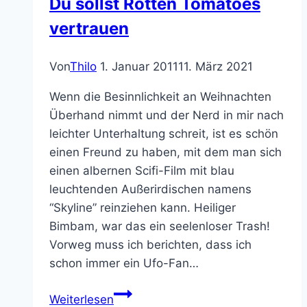
Du sollst Rotten Tomatoes
vertrauen
Von
Thilo
1. Januar 2011
11. März 2021
Wenn die Besinnlichkeit an Weihnachten
Überhand nimmt und der Nerd in mir nach
leichter Unterhaltung schreit, ist es schön
einen Freund zu haben, mit dem man sich
einen albernen Scifi-Film mit blau
leuchtenden Außerirdischen namens
“Skyline” reinziehen kann. Heiliger
Bimbam, war das ein seelenloser Trash!
Vorweg muss ich berichten, dass ich
schon immer ein Ufo-Fan…
Skyline
Weiterlesen