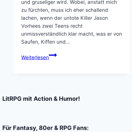
und gruseliger wird. Wobei, anstatt mich
zu fürchten, muss ich eher schallend
lachen, wenn der untote Killer Jason
Vorhees zwei Teens recht
unmissverständlich klar macht, was er von
Saufen, Kiffen und…
Wer
Weiterlesen
will
noch
als
Jason
Vorhees
LitRPG mit Action & Humor!
poppende
&
kiffende
Teens
Für Fantasy, 80er & RPG Fans: