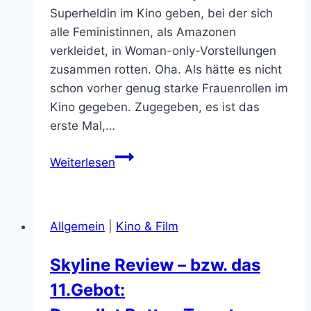
Superheldin im Kino geben, bei der sich
alle Feministinnen, als Amazonen
verkleidet, in Woman-only-Vorstellungen
zusammen rotten. Oha. Als hätte es nicht
schon vorher genug starke Frauenrollen im
Kino gegeben. Zugegeben, es ist das
erste Mal,…
Wonder
Weiterlesen
Woman
–
Ist
Allgemein
|
Kino & Film
der
Hype
Skyline Review – bzw. das
gerechtfertigt?
11.Gebot: