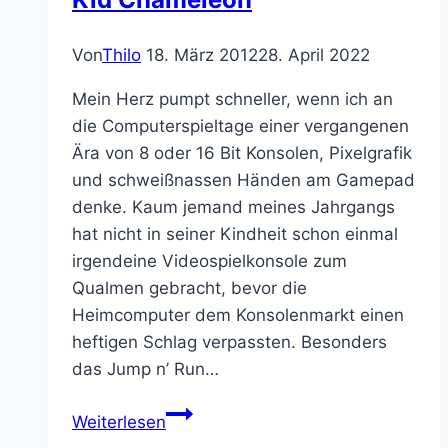
Von
Thilo
18. März 2012
28. April 2022
Mein Herz pumpt schneller, wenn ich an
die Computerspieltage einer vergangenen
Ära von 8 oder 16 Bit Konsolen, Pixelgrafik
und schweißnassen Händen am Gamepad
denke. Kaum jemand meines Jahrgangs
hat nicht in seiner Kindheit schon einmal
irgendeine Videospielkonsole zum
Qualmen gebracht, bevor die
Heimcomputer dem Konsolenmarkt einen
heftigen Schlag verpassten. Besonders
das Jump n’ Run…
Spiele
Weiterlesen
die