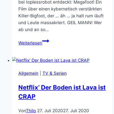
bei toplessrobot entdeckt: Megafoot! Ein
Film über einen kybernetisch verstärkten
Killer-Bigfoot, der … äh … ja halt rum läuft
und Leute massakriert. GEIL MANN! Wer
ab und an so…
Megafoot
Weiterlesen
–
Der
Cyborg
Bigfoot
Allgemein
|
TV & Serien
Film,
von
Netflix’ Der Boden ist Lava ist
dem
CRAP
wir
alle
geträumt
Von
Thilo
27. Juli 2020
27. Juli 2020