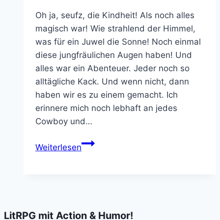
haben
Oh ja, seufz, die Kindheit! Als noch alles
magisch war! Wie strahlend der Himmel,
was für ein Juwel die Sonne! Noch einmal
diese jungfräulichen Augen haben! Und
alles war ein Abenteuer. Jeder noch so
alltägliche Kack. Und wenn nicht, dann
haben wir es zu einem gemacht. Ich
erinnere mich noch lebhaft an jedes
Cowboy und…
Netflix’
Weiterlesen
Der
Boden
ist
Lava
ist
LitRPG mit Action & Humor!