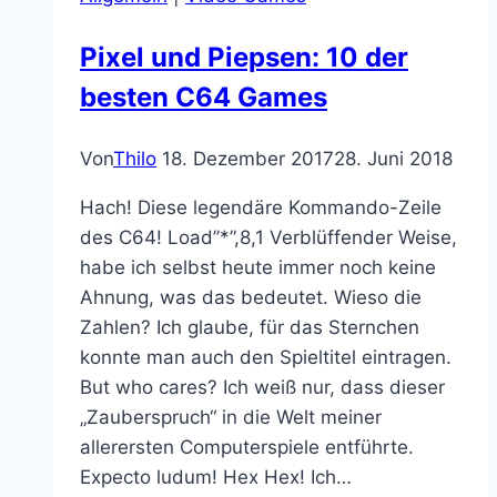
mich
mit
Pixel und Piepsen: 10 der
seinem
besten C64 Games
erotischen
Ballett-
Splatterfilm
Von
Thilo
18. Dezember 2017
28. Juni 2018
Hach! Diese legendäre Kommando-Zeile
des C64! Load”*”,8,1 Verblüffender Weise,
habe ich selbst heute immer noch keine
Ahnung, was das bedeutet. Wieso die
Zahlen? Ich glaube, für das Sternchen
konnte man auch den Spieltitel eintragen.
But who cares? Ich weiß nur, dass dieser
„Zauberspruch“ in die Welt meiner
allerersten Computerspiele entführte.
Expecto ludum! Hex Hex! Ich…