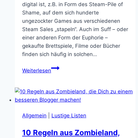
digital ist, z.B. in Form des Steam-Pile of
Shame, auf dem sich hunderte
ungezockter Games aus verschiedenen
Steam Sales „stapeln“. Auch im Suff – oder
einer anderen Form der Euphorie –
gekaufte Brettspiele, Filme oder Bücher
finden sich häufig in solchen…
Welttag
Weiterlesen
des
Buches:
Mein
aktueller
Bücher-
Allgemein
|
Lustige Listen
Pile
of
10 Regeln aus Zombieland,
Shame