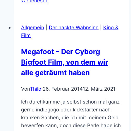
Weiterlesen
Regeln
aus
Zombieland,
Allgemein
|
Der nackte Wahnsinn
|
Kino &
die
Film
Dich
zu
Megafoot – Der Cyborg
einem
Bigfoot Film, von dem wir
besseren
Blogger
alle geträumt haben
machen!
Von
Thilo
26. Februar 2014
12. März 2021
Ich durchkämme ja selbst schon mal ganz
gerne indiegogo oder kickstarter nach
kranken Sachen, die ich mit meinem Geld
bewerfen kann, doch diese Perle habe ich