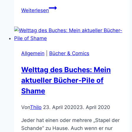
Pixel
Weiterlesen
und
Piepsen:
10
der
besten
Allgemein
|
Bücher & Comics
C64
Games
Welttag des Buches: Mein
aktueller Bücher-Pile of
Shame
Von
Thilo
23. April 2020
23. April 2020
Jeder hat einen oder mehrere „Stapel der
Schande“ zu Hause. Auch wenn er nur