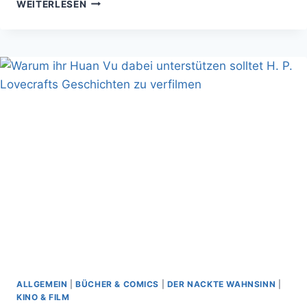
WENN
WEITERLESEN
PARADOX
EIN
NEUES
VTM
–
BLOODLINES
MACHT
FLIPPE
ICH
AUS
ALLGEMEIN
|
BÜCHER & COMICS
|
DER NACKTE WAHNSINN
|
KINO & FILM