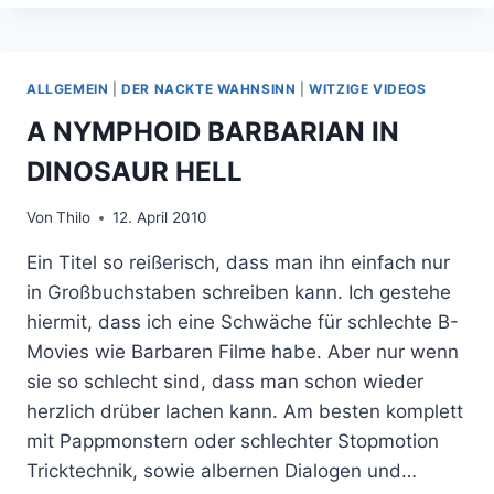
JACKSON
HATTE
SEINE
DANCE
ALLGEMEIN
|
DER NACKTE WAHNSINN
|
WITZIGE VIDEOS
MOVES
VON
A NYMPHOID BARBARIAN IN
FUTURE
DINOSAUR HELL
MAN!
Von
Thilo
12. April 2010
Ein Titel so reißerisch, dass man ihn einfach nur
in Großbuchstaben schreiben kann. Ich gestehe
hiermit, dass ich eine Schwäche für schlechte B-
Movies wie Barbaren Filme habe. Aber nur wenn
sie so schlecht sind, dass man schon wieder
herzlich drüber lachen kann. Am besten komplett
mit Pappmonstern oder schlechter Stopmotion
Tricktechnik, sowie albernen Dialogen und…