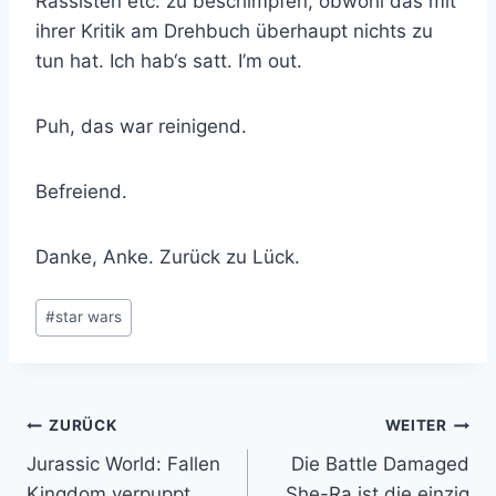
Rassisten etc. zu beschimpfen, obwohl das mit
ihrer Kritik am Drehbuch überhaupt nichts zu
tun hat. Ich hab‘s satt. I’m out.
Puh, das war reinigend.
Befreiend.
Danke, Anke. Zurück zu Lück.
Schlagworte:
#
star wars
Beitragsnavigation
ZURÜCK
WEITER
Jurassic World: Fallen
Die Battle Damaged
Kingdom verpuppt
She-Ra ist die einzig