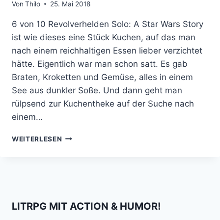
Von
Thilo
25. Mai 2018
6 von 10 Revolverhelden Solo: A Star Wars Story
ist wie dieses eine Stück Kuchen, auf das man
nach einem reichhaltigen Essen lieber verzichtet
hätte. Eigentlich war man schon satt. Es gab
Braten, Kroketten und Gemüse, alles in einem
See aus dunkler Soße. Und dann geht man
rülpsend zur Kuchentheke auf der Suche nach
einem…
SOLO:
WEITERLESEN
A
STAR
WARS
STORY
–
EIN
LITRPG MIT ACTION & HUMOR!
0815-
DISNEYLAND