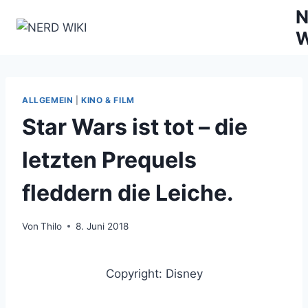
Zum
N
Inhalt
W
springen
ALLGEMEIN
|
KINO & FILM
Star Wars ist tot – die
letzten Prequels
fleddern die Leiche.
Von
Thilo
8. Juni 2018
Copyright: Disney