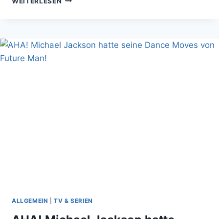
WEITERLESEN
IHR
HUAN
VU
DABEI
UNTERSTÜTZEN
SOLLTET
H.
P.
LOVECRAFTS
GESCHICHTEN
ZU
VERFILMEN
ALLGEMEIN
|
TV & SERIEN