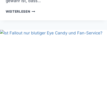
gewahr ist, dass…
MISSION:
WEITERLESEN
IMPOSSIBLE
–
FALLOUT
HAT
TOM
CRUISE
WIEDER
NICHT
UMGEBRACHT…