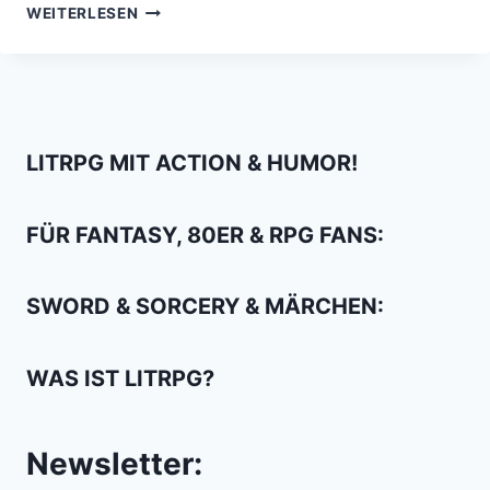
DON’T
WEITERLESEN
MESS
WITH
A
WARRIOR:
SLAPS
MIT
LITRPG MIT ACTION & HUMOR!
JASON
MOMOA
FÜR FANTASY, 80ER & RPG FANS:
SWORD & SORCERY & MÄRCHEN:
WAS IST LITRPG?
Newsletter: