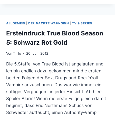
NUR
BLUTIGER
EYE
CANDY
ALLGEMEIN
|
DER NACKTE WAHNSINN
|
TV & SERIEN
UND
FAN-
Ersteindruck True Blood Season
SERVICE?
5: Schwarz Rot Gold
Von
Thilo
20. Juni 2012
Die 5.Staffel von True Blood ist angelaufen und
ich bin endlich dazu gekommen mir die ersten
beiden Folgen der Sex, Drugs and Rock’n‘roll-
Vampire anzuschauen. Das war wie immer ein
saftiges Vergnügen…in jeder Hinsicht. Ab hier:
Spoiler Alarm! Wenn die erste Folge gleich damit
beginnt, dass Eric Northmans Schuss von
Schwester auftaucht, einen Authority-Vampir