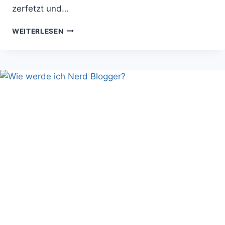
zerfetzt und…
ERSTEINDRUCK
WEITERLESEN
TRUE
BLOOD
SEASON
5:
SCHWARZ
ROT
GOLD