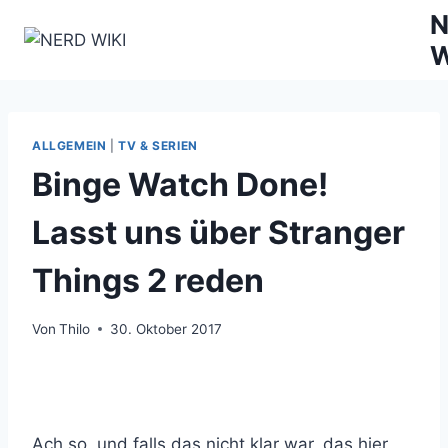
Zum
N
Inhalt
W
springen
ALLGEMEIN
|
TV & SERIEN
Binge Watch Done!
Lasst uns über Stranger
Things 2 reden
Von
Thilo
30. Oktober 2017
Ach so, und falls das nicht klar war, das hier