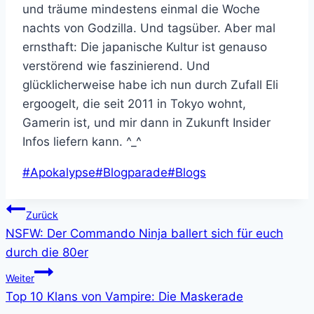
Weiterstöbern:
Allgemein
|
TV & Serien
Geheimtipp: LOL: Last One
Laughing
Von
Thilo
12. April 2021
12. April 2021
Ich nenne die neue Amazon Prime-Show
LOL: Last One Laughing ganz bewusst
“Geheimtipp”, denn nicht viele werden sich
das freiwillig anschauen. Aber das ist ein
Fehler. Als ich das erste Mal um drei
Ecken davon hörte, dass Amazon eine