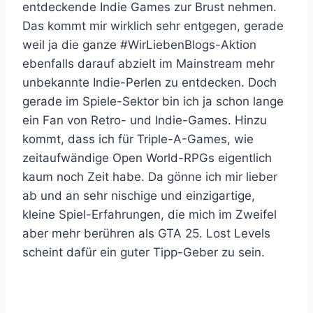
kleine Spiel-Erfahrungen, die mich im Zweifel
aber mehr berühren als GTA 25. Lost Levels
scheint dafür ein guter Tipp-Geber zu sein.
Life in Japan is strange
Ich war schon immer Japan-Fan und es ist
wirklich eine Schande, dass ich es immer noch
nicht dorthin geschafft habe. Ich könnte jetzt
so klischeehafte Dinge sagen wie „ich esse
gerne Sushi und finde, dass die Tempel bei
denen lustig aussehen“. Doch der Fanatismus
geht bei mir schon ein wenig tiefer. Mit Ninja-
und Samurai-Filmen aufgewachsen, habe ich
immerhin einige Kyu-Grade im Kendo errungen
und träume mindestens einmal die Woche