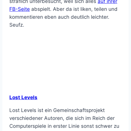
Lost Levels
Lost Levels ist ein Gemeinschaftsprojekt
verschiedener Autoren, die sich im Reich der
Computerspiele in erster Linie sonst schwer zu
entdeckende Indie Games zur Brust nehmen.
Das kommt mir wirklich sehr entgegen, gerade
weil ja die ganze #WirLiebenBlogs-Aktion
ebenfalls darauf abzielt im Mainstream mehr
unbekannte Indie-Perlen zu entdecken. Doch
gerade im Spiele-Sektor bin ich ja schon lange
ein Fan von Retro- und Indie-Games. Hinzu
kommt, dass ich für Triple-A-Games, wie
zeitaufwändige Open World-RPGs eigentlich
kaum noch Zeit habe. Da gönne ich mir lieber
ab und an sehr nischige und einzigartige,