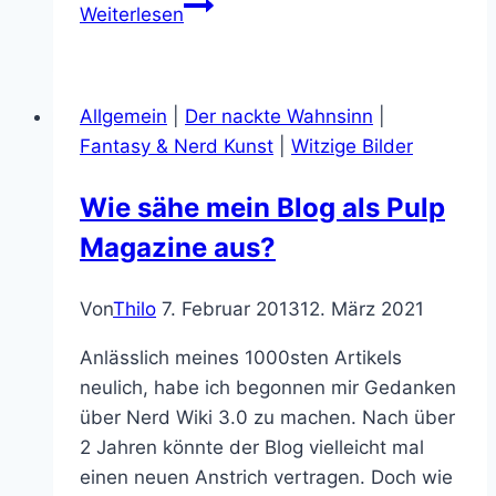
als
Comedy
Für Fantasy, 80er & RPG Fans:
Sword & Sorcery & Märchen:
Was ist LitRPG?
Newsletter: