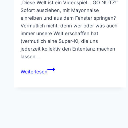
Kino & Film
Video Games
TV & Serien
Pen & Paper
Spielzeug
Tabletop
Bücher & Comics
Partner