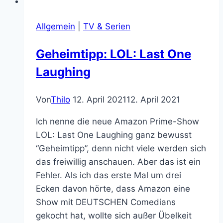
Von
Thilo
5. September 2011
25. Mai 2016
Eigentlich hatten wir geplant am
verregneten Sonntag Brettspiele zu
spielen, doch dann lag plötzlich das Pen &
Paper-Rollenspiel „Ratten!“ auf dem Tisch.
Da ich neugierig bin wie eine Laborratte
und selbst als Rollenspiel-Veteran noch
nie in das Fell einer Ratte geschlüpft bin,
konnte ich es nicht abwarten diese
„haarige Angelegenheit“ mal
auszuprobieren. Glücklicher Weise
erklärte…
Meine
Weiterlesen
unerwarteten
Abenteuer