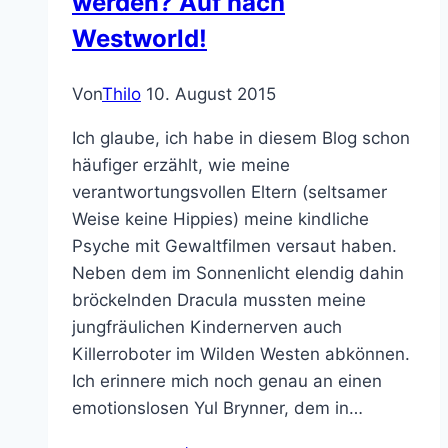
Was würdest Du tun, wenn jemand auf
dich zu käme und sowas sagen würde wie
„Diese Welt ist ein Videospiel… GO NUTZ!“
Sofort ausziehen, mit Mayonnaise
einreiben und aus dem Fenster springen?
Vermutlich nicht, denn wer oder was auch
immer unsere Welt erschaffen hat
(vermutlich eine Super-KI, die uns
jederzeit kollektiv den Ententanz machen
lassen…
Free
Weiterlesen
Guy
–
Diesmal
die
Matrix
LitRPG mit Action & Humor!