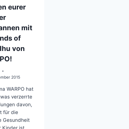
en eurer
er
annen mit
nds of
lhu von
PO!
o
ember 2015
rma WARPO hat
twas verzerrte
llungen davon,
 für die
ge Gesundheit
 Kinder ist.