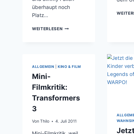
überhaupt noch
WEITER
Platz…
WENN
WEITERLESEN
DIR
JON
SNOW
BEIM
ABENDESSEN
SAGT,
ALLGEMEIN
|
KINO & FILM
DASS
Mini-
DU
EINEN
Filmkritik:
KLEINEN
Transformers
SCHNIEDEL
HAST
3
ALLGEM
WAHNSI
Von
Thilo
4. Juli 2011
Jetzt
Mini-Filmkritik, weil