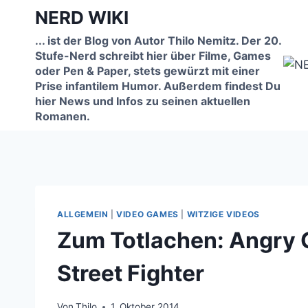
Zum
NERD WIKI
Inhalt
... ist der Blog von Autor Thilo Nemitz. Der 20.
springen
Stufe-Nerd schreibt hier über Filme, Games
oder Pen & Paper, stets gewürzt mit einer
Prise infantilem Humor. Außerdem findest Du
hier News und Infos zu seinen aktuellen
Romanen.
ALLGEMEIN
|
VIDEO GAMES
|
WITZIGE VIDEOS
Zum Totlachen: Angry G
Street Fighter
Von
Thilo
1. Oktober 2014