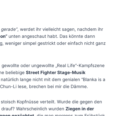
t gerade“
, werdet ihr vielleicht sagen, nachdem ihr
ion“
unten angeschaut habt. Das könnte dann
g, weniger simpel gestrickt oder einfach nicht ganz
 gewollte oder ungewollte „Real Life“-Kampfszene
ne beliebige
Street Fighter Stage-Musik
atürlich lange nicht mit dem genialen “Blanka is a
“ Chun-Li lese, brechen bei mir die Dämme.
e stoisch Kopfnüsse verteilt. Wurde die gegen den
so drauf? Wahrscheinlich wurden
Ziegen in der
uppen gezüchtet
, die man morgens zum Frühstück