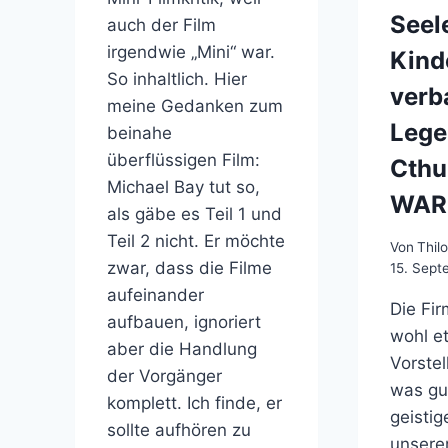
Seel
auch der Film
irgendwie „Mini“ war.
Kind
So inhaltlich. Hier
verb
meine Gedanken zum
Lege
beinahe
überflüssigen Film:
Cthu
Michael Bay tut so,
WAR
als gäbe es Teil 1 und
Teil 2 nicht. Er möchte
Von
Thil
zwar, dass die Filme
15. Sept
aufeinander
Die Fi
aufbauen, ignoriert
wohl e
aber die Handlung
Vorste
der Vorgänger
was gut
komplett. Ich finde, er
geisti
sollte aufhören zu
unserer