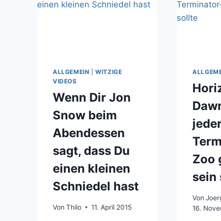
ALLGEMEIN
|
WITZIGE
ALLGEM
VIDEOS
Hori
Wenn Dir Jon
Daw
Snow beim
jede
Abendessen
Term
sagt, dass Du
Zoo 
einen kleinen
sein 
Schniedel hast
Von
Joer
Von
Thilo
11. April 2015
16. Nov