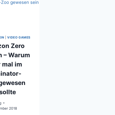
EIN
|
VIDEO GAMES
zon Zero
n – Warum
r mal im
inator-
gewesen
sollte
g
ember 2018