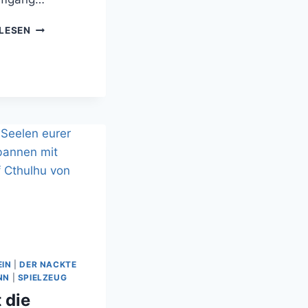
HORIZON
LESEN
ZERO
DAWN
–
WARUM
JEDER
MAL
IM
TERMINATOR-
ZOO
GEWESEN
SEIN
SOLLTE
EIN
|
DER NACKTE
NN
|
SPIELZEUG
 die