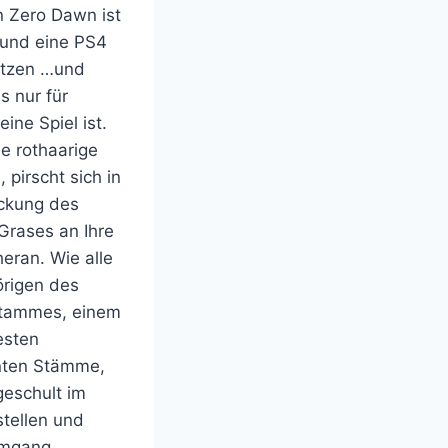
n Zero Dawn ist
und eine PS4
itzen …und
s nur für
eine Spiel ist.
ie rothaarige
, pirscht sich in
ckung des
Grases an Ihre
eran. Wie alle
rigen des
tammes, einem
esten
ten Stämme,
 geschult im
stellen und
mgang…