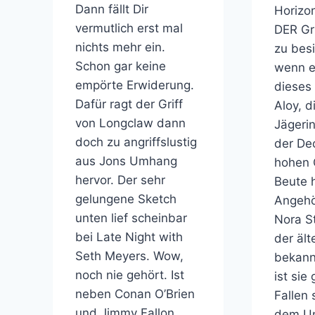
Dann fällt Dir
Horizo
vermutlich erst mal
DER Gr
nichts mehr ein.
zu bes
Schon gar keine
wenn e
empörte Erwiderung.
dieses 
Dafür ragt der Griff
Aloy, d
von Longclaw dann
Jägerin
doch zu angriffslustig
der De
aus Jons Umhang
hohen 
hervor. Der sehr
Beute h
gelungene Sketch
Angehö
unten lief scheinbar
Nora S
bei Late Night with
der ält
Seth Meyers. Wow,
bekann
noch nie gehört. Ist
ist sie
neben Conan O’Brien
Fallen 
und Jimmy Fallon
dem U