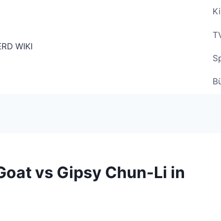
Ki
TV
Sp
B
oat vs Gipsy Chun-Li in