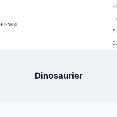
Ki
TV
Sp
B
Dinosaurier