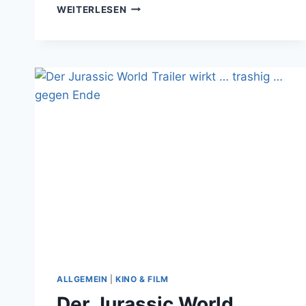
FILMKRITIK:
WEITERLESEN
JURASSIC
WORLD
HAT
MEINEN
ADRENALINSPIEGEL
ERFOLGREICH
NACH
OBEN
GEJAGT
ALLGEMEIN
|
KINO & FILM
Der Jurassic World