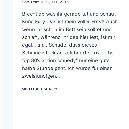
Von
Thilo
28. Mai 2015
Brecht ab was ihr gerade tut und schaut
Kung Fury. Das ist mein voller Ernst! Auch
wenn ihr schon im Bett sein solltet und
schlaft, während ihr das hier lest, ist mir
egal… äh… Schade, dass dieses
Schmuckstück an zelebrierter “over-the-
top 80’s action comedy” nur eine gute
halbe Stunde geht. Ich würde für einen
zweistündigen…
KUNG
WEITERLESEN
FURY
IST
BEINAHE
SCHMERZHAFT
EPISCH!