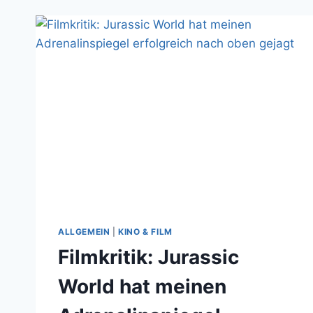
B-
MOVIE-
HORROR
ALLGEMEIN
|
KINO & FILM
Filmkritik: Jurassic
World hat meinen