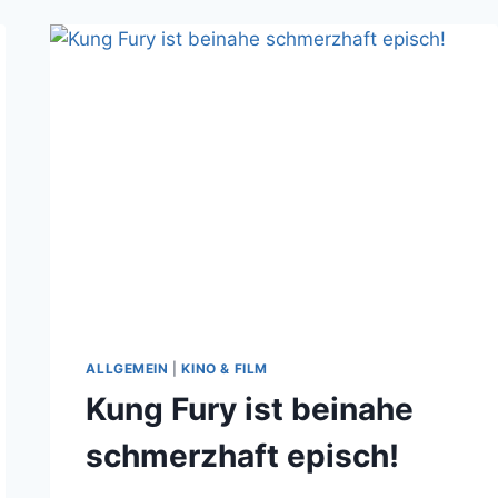
WIRKLICH
LANGSAM
ZEIT
FÜR
EINEN
DINO
RIDERS
FILM
ALLGEMEIN
|
KINO & FILM
Kung Fury ist beinahe
schmerzhaft episch!