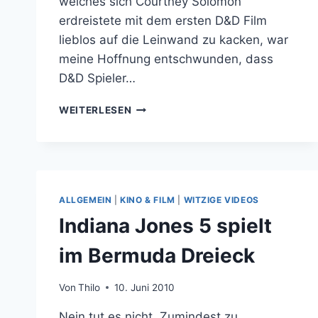
welches sich Courtney Solomon
erdreistete mit dem ersten D&D Film
lieblos auf die Leinwand zu kacken, war
meine Hoffnung entschwunden, dass
D&D Spieler…
DIE
WEITERLESEN
10
BESTEN
DUNGEONS
&
DRAGONS
MOMENTE
ALLGEMEIN
|
KINO & FILM
|
WITZIGE VIDEOS
IN
Indiana Jones 5 spielt
FILMEN
&
im Bermuda Dreieck
SERIEN
Von
Thilo
10. Juni 2010
Nein tut es nicht. Zumindest zu