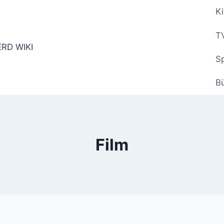
Ki
TV
Sp
B
Film