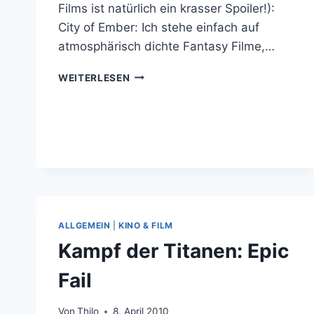
Films ist natürlich ein krasser Spoiler!):
City of Ember: Ich stehe einfach auf
atmosphärisch dichte Fantasy Filme,…
4
WEITERLESEN
FILME
FÜR
DIE
ROTZNASE
ALLGEMEIN
|
KINO & FILM
Kampf der Titanen: Epic
Fail
Von
Thilo
8. April 2010