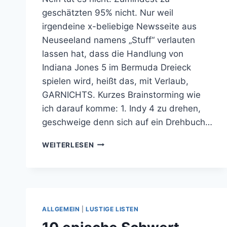
geschätzten 95% nicht. Nur weil
irgendeine x-beliebige Newsseite aus
Neuseeland namens „Stuff“ verlauten
lassen hat, dass die Handlung von
Indiana Jones 5 im Bermuda Dreieck
spielen wird, heißt das, mit Verlaub,
GARNICHTS. Kurzes Brainstorming wie
ich darauf komme: 1. Indy 4 zu drehen,
geschweige denn sich auf ein Drehbuch…
INDIANA
WEITERLESEN
JONES
5
SPIELT
IM
BERMUDA
DREIECK
ALLGEMEIN
|
LUSTIGE LISTEN