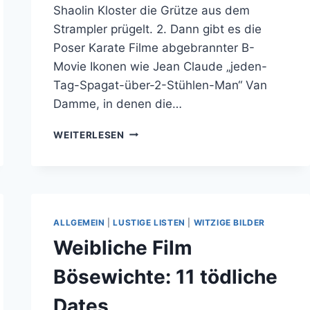
Shaolin Kloster die Grütze aus dem
Strampler prügelt. 2. Dann gibt es die
Poser Karate Filme abgebrannter B-
Movie Ikonen wie Jean Claude „jeden-
Tag-Spagat-über-2-Stühlen-Man“ Van
Damme, in denen die…
IP-
WEITERLESEN
MAN
TRAILER:
IMMER
MITTEN
IN
DIE
ALLGEMEIN
|
LUSTIGE LISTEN
|
WITZIGE BILDER
FRESSE
Weibliche Film
REIN!
Bösewichte: 11 tödliche
Dates