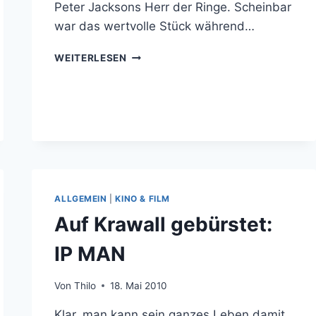
Peter Jacksons Herr der Ringe. Scheinbar
war das wertvolle Stück während…
10
WEITERLESEN
FILMREQUISITEN,
DIE
ICH
GERNE
ZUFÄLLIG
IM
SPERRMÜLL
FINDEN
WÜRDE
ALLGEMEIN
|
KINO & FILM
Auf Krawall gebürstet:
IP MAN
Von
Thilo
18. Mai 2010
Klar, man kann sein ganzes Leben damit