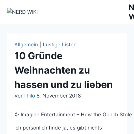
Zum
N
Inhalt
W
springen
Allgemein
|
Lustige Listen
10 Gründe
Weihnachten zu
hassen und zu lieben
Von
Thilo
8. November 2018
© Imagine Entertainment – How the Grinch Stole
Ich persönlich finde ja, es gibt nichts