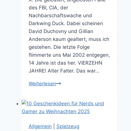
des FBI, CIA, der
Nachbarschaftswache und
Darkwing Duck. Dabei scheinen
David Duchovny und Gillian
Anderson kaum gealtert, muss ich
gestehen. Die letzte Folge
flimmerte uns Mai 2002 entgegen,
14 Jahre ist das her. VIERZEHN
JAHRE! Alter Falter. Das war…
Je
Weiterlesen
oller
desto
doller:
80-
90er
Allgemein
|
Spielzeug
Serien