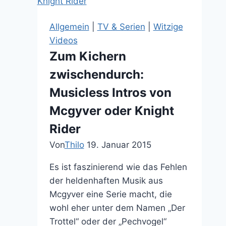
TV
Serie!
Allgemein
|
TV & Serien
|
Witzige
South
Videos
Park:
Zum Kichern
The
zwischendurch:
Stick
of
Musicless Intros von
Truth
Mcgyver oder Knight
Rider
Von
Thilo
19. Januar 2015
Es ist faszinierend wie das Fehlen
der heldenhaften Musik aus
Mcgyver eine Serie macht, die
wohl eher unter dem Namen „Der
Trottel“ oder der „Pechvogel“