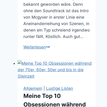
bekannt geworden wäre. Denn
ohne den Soundtrack ist das Intro
von Mcgyver in erster Linie eine
Aneinanderreihung von Szenen, in
denen ein Typ schreiend irgendwo
runter fällt. Köstlich. Auch gut…
Zum
Weiterlesen
Kichern
zwischendurch:
Musicless
Intros
von
Mcgyver
Allgemein
|
Lustige Listen
oder
Meine Top 10
Knight
Obsessionen während
Rider