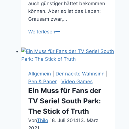
auch günstiger hättet bekommen
können. Aber so ist das Leben:
Grausam zwar,…
10
Weiterlesen
Geschenkideen
für
Nerds
und
Gamer
Allgemein
|
Der nackte Wahnsinn
|
zu
Pen & Paper
|
Video Games
Weihnachten
Ein Muss für Fans der
2025
TV Serie! South Park:
The Stick of Truth
Von
Thilo
18. Juli 2014
13. März
2021