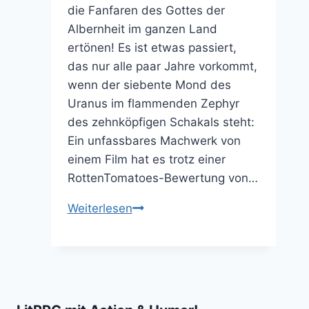
die Fanfaren des Gottes der
Albernheit im ganzen Land
ertönen! Es ist etwas passiert,
das nur alle paar Jahre vorkommt,
wenn der siebente Mond des
Uranus im flammenden Zephyr
des zehnköpfigen Schakals steht:
Ein unfassbares Machwerk von
einem Film hat es trotz einer
RottenTomatoes-Bewertung von…
Der
Weiterlesen
beste
schlechteste
Film
von
2016: