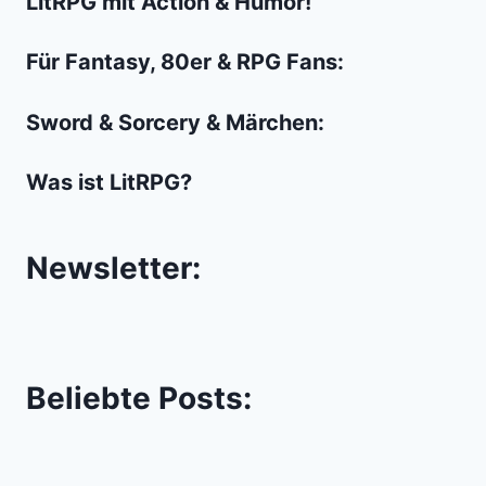
LitRPG mit Action & Humor!
Gods
of
Für Fantasy, 80er & RPG Fans:
Egypt
Sword & Sorcery & Märchen:
Was ist LitRPG?
Newsletter:
Beliebte Posts: