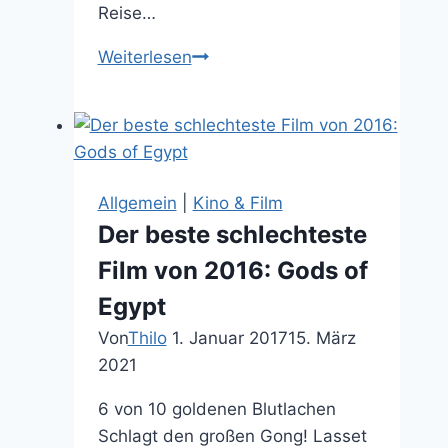
Reise…
Meine
Weiterlesen
Top
10
Obsessionen
während
der
Allgemein
|
Kino & Film
70er,
Der beste schlechteste
60er,
Film von 2016: Gods of
50er
und
Egypt
bis
Von
Thilo
1. Januar 2017
15. März
in
2021
die
Steinzeit
6 von 10 goldenen Blutlachen
Schlagt den großen Gong! Lasset