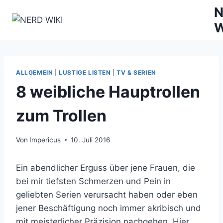
Zum
N
Inhalt
W
springen
ALLGEMEIN
|
LUSTIGE LISTEN
|
TV & SERIEN
8 weibliche Hauptrollen
zum Trollen
Von
Impericus
10. Juli 2016
Ein abendlicher Erguss über jene Frauen, die
bei mir tiefsten Schmerzen und Pein in
geliebten Serien verursacht haben oder eben
jener Beschäftigung noch immer akribisch und
mit meisterlicher Präzision nachgehen. Hier