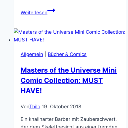
Huntdown
Weiterlesen
–
Lass
uns
pixelige
Bounty
Allgemein
|
Bücher & Comics
Hunter
sein
Masters of the Universe Mini
Comic Collection: MUST
HAVE!
Von
Thilo
19. Oktober 2018
Ein knallharter Barbar mit Zauberschwert,
der dem Skelettgesicht aus einer fremden