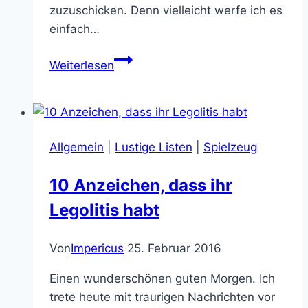
zuzuschicken. Denn vielleicht werfe ich es
einfach…
Das
Weiterlesen
Street
Fighter
Headset
von
Allgemein
|
Lustige Listen
|
Spielzeug
Skullcandy
ist
10 Anzeichen, dass ihr
PERFECT!
Legolitis habt
Von
Impericus
25. Februar 2016
Einen wunderschönen guten Morgen. Ich
trete heute mit traurigen Nachrichten vor