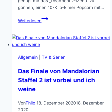
genug, mir das „Deadpool 2-Menü“ zu
gönnen, einen 10-Kilo-Eimer Popcorn mit…
Deadpool
Weiterlesen
2
–
If
I
could
Allgemein
|
TV & Serien
turn
back
Das Finale von Mandalorian
time!
Staffel 2 ist vorbei und ich
weine
Von
Thilo
18. Dezember 2020
18. Dezember
2020