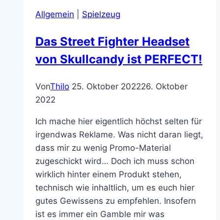
2
Allgemein
|
Spielzeug
ist
vorbei
Das Street Fighter Headset
und
von Skullcandy ist PERFECT!
ich
weine
Von
Thilo
25. Oktober 2022
26. Oktober
2022
Ich mache hier eigentlich höchst selten für
irgendwas Reklame. Was nicht daran liegt,
dass mir zu wenig Promo-Material
zugeschickt wird… Doch ich muss schon
wirklich hinter einem Produkt stehen,
technisch wie inhaltlich, um es euch hier
gutes Gewissens zu empfehlen. Insofern
ist es immer ein Gamble mir was