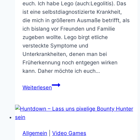
euch. Ich habe Lego (auch:Legolitis). Das
ist eine selbstdiagnostizierte Krankheit,
die mich in größerem Ausmaße betrifft, als
ich bislang vor Freunden und Familie
zugeben wollte. Lego birgt etliche
versteckte Symptome und
Unterkrankheiten, denen man bei
Früherkennung noch entgegen wirken
kann. Daher möchte ich euch…
10
Weiterlesen
Anzeichen,
dass
ihr
Legolitis
habt
Allgemein
|
Video Games