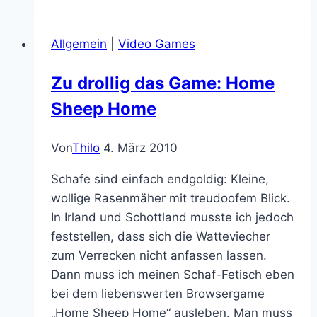
Geister-
Drama:
Allgemein
|
Video Games
SyFy’s
Being
Zu drollig das Game: Home
Human
Sheep Home
Von
Thilo
4. März 2010
Schafe sind einfach endgoldig: Kleine,
wollige Rasenmäher mit treudoofem Blick.
In Irland und Schottland musste ich jedoch
feststellen, dass sich die Watteviecher
zum Verrecken nicht anfassen lassen.
Dann muss ich meinen Schaf-Fetisch eben
bei dem liebenswerten Browsergame
„Home Sheep Home“ ausleben. Man muss