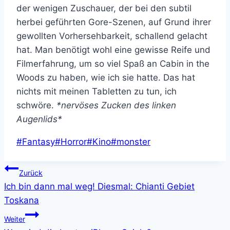
der wenigen Zuschauer, der bei den subtil
herbei geführten Gore-Szenen, auf Grund ihrer
gewollten Vorhersehbarkeit, schallend gelacht
hat. Man benötigt wohl eine gewisse Reife und
Filmerfahrung, um so viel Spaß an Cabin in the
Woods zu haben, wie ich sie hatte. Das hat
nichts mit meinen Tabletten zu tun, ich
schwöre.
*nervöses Zucken des linken
Augenlids*
Schlagworte:
#
Fantasy
#
Horror
#
Kino
#
monster
Beitragsnavigation
Zurück
Ich bin dann mal weg! Diesmal: Chianti Gebiet
Toskana
Weiter