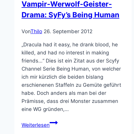
Vampir-Werwolf-Geister-
O’Lantern:
Drama: SyFy’s Being Human
Check
Von
Thilo
26. September 2012
„Dracula had it easy, he drank blood, he
killed, and had no interest in making
friends…“ Dies ist ein Zitat aus der Scyfy
Channel Serie Being Human, von welcher
ich mir kürzlich die beiden bislang
erschienenen Staffeln zu Gemüte geführt
habe. Doch anders als man bei der
Prämisse, dass drei Monster zusammen
eine WG gründen,…
Vampir-
Weiterlesen
Werwolf-