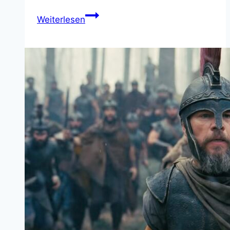
Reingeschaut:
Weiterlesen
HELIX
–
Neue
Zombie
Mutanten
Mystery!?