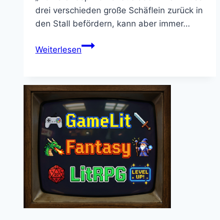
drei verschieden große Schäflein zurück in
den Stall befördern, kann aber immer…
Zu
Weiterlesen
drollig
das
Game:
Home
Sheep
Home