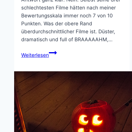
schlechtesten Filme hätten nach meiner
Bewertungsskala immer noch 7 von 10
Punkten. Was der obere Rand
überdurchschnittlicher Filme ist. Düster,
dramatisch und full of BRAAAAAHM,…
Nolans
Weiterlesen
Odyssee
ist
ein
spiritueller
Horrortrip