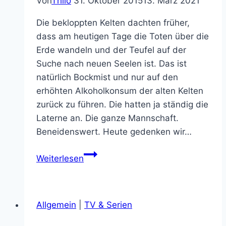
Von
Thilo
31. Oktober 2015
13. März 2021
Die bekloppten Kelten dachten früher,
dass am heutigen Tage die Toten über die
Erde wandeln und der Teufel auf der
Suche nach neuen Seelen ist. Das ist
natürlich Bockmist und nur auf den
erhöhten Alkoholkonsum der alten Kelten
zurück zu führen. Die hatten ja ständig die
Laterne an. Die ganze Mannschaft.
Beneidenswert. Heute gedenken wir…
Kürbis
Weiterlesen
schnitzen
in
Gedenken
Allgemein
|
TV & Serien
an
Jack