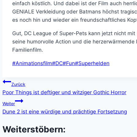
einfach köstlich. Und dabei ist der Film auch herr
GENIALE Verkleidung oder Batmans höchst tragisch
es noch hin und wieder ein freundschaftliches Kop
Gut, DC League of Super-Pets kann jetzt nicht mi
seine humorvolle Action und die herzerwärmende 
Familienfilm.
Schlagworte:
#
Animationsfilm
#
DC
#
Fun
#
Superhelden
Beitragsnavigation
Zurück
Poor Things ist deftiger und witziger Gothic Horror
Weiter
Dune 2 ist eine würdige und prächtige Fortsetzung
Weiterstöbern: