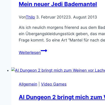
Mein neuer Jedi Bademantel
Von
Thilo
3. Februar 2012
23. August 2013
Als ich neulich morgens frierend aus dem Ba
ein Übergangskleidungsstück geben, das man a
Frage kommt. So eine Art “Mantel für nach d
Mein
Weiterlesen
neuer
Jedi
Bademantel
Allgemein
|
Video Games
AI Dungeon 2 bringt mich zum