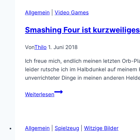
Alliance
erfüllt
Allgemein
|
Video Games
meine
Pubertierenden-
Smashing Four ist kurzweiliges 
Fantasien
Von
Thilo
1. Juni 2018
Ich freue mich, endlich meinen letzten Orb-P
leider rutsche ich im Halbdunkel auf meinem H
unverrichteter Dinge in meinen anderen Hel
Smashing
Weiterlesen
Four
ist
kurzweiliges
„Fantasy
Allgemein
|
Spielzeug
|
Witzige Bilder
Billard“