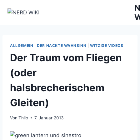
Zum
N
Inhalt
W
springen
ALLGEMEIN
|
DER NACKTE WAHNSINN
|
WITZIGE VIDEOS
Der Traum vom Fliegen
(oder
halsbrecherischem
Gleiten)
Von
Thilo
7. Januar 2013