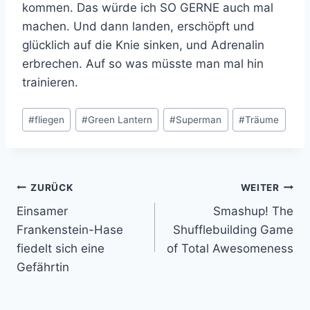
kommen. Das würde ich SO GERNE auch mal
machen. Und dann landen, erschöpft und
glücklich auf die Knie sinken, und Adrenalin
erbrechen. Auf so was müsste man mal hin
trainieren.
Schlagworte:
#
fliegen
#
Green Lantern
#
Superman
#
Träume
Beitragsnavigation
ZURÜCK
WEITER
Einsamer
Smashup! The
Frankenstein-Hase
Shufflebuilding Game
fiedelt sich eine
of Total Awesomeness
Gefährtin