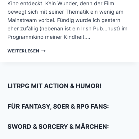
Kino entdeckt. Kein Wunder, denn der Film
bewegt sich mit seiner Thematik ein wenig am
Mainstream vorbei. Fündig wurde ich gestern
eher zufällig (nebenan ist ein Irish Pub…hust) im
Programmkino meiner Kindheit,…
THE
WEITERLESEN
SHAPE
OF
WATER
DEFINIERT
MONSTERLIEBE
LITRPG MIT ACTION & HUMOR!
GANZ
NEU
FÜR FANTASY, 80ER & RPG FANS:
SWORD & SORCERY & MÄRCHEN: