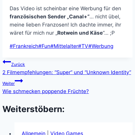
Das Video ist scheinbar eine Werbung für den
französischen Sender „Canal+“
… nicht übel,
meine lieben Franzosen! Ich dachte immer, ihr
wäret für mich nur „
Rotwein und Käse
“… ;P
Schlagworte:
#
Frankreich
#
Fun
#
Mittelalter
#
TV
#
Werbung
Beitragsnavigation
Zurück
2 Filmempfehlungen: “Super” und “Unknown Identity”
Weiter
Wie schmecken poppende Früchte?
Weiterstöbern:
Allgemein
|
Video Games