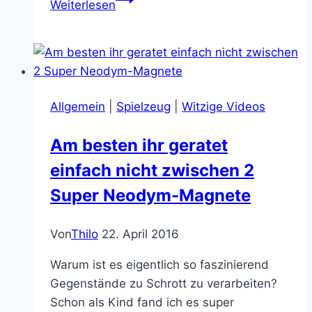
Weiterlesen
Elvis
entführen
und
Kühe
werfen
Allgemein
|
Spielzeug
|
Witzige Videos
Am besten ihr geratet
einfach nicht zwischen 2
Super Neodym-Magnete
Von
Thilo
22. April 2016
Warum ist es eigentlich so faszinierend
Gegenstände zu Schrott zu verarbeiten?
Schon als Kind fand ich es super