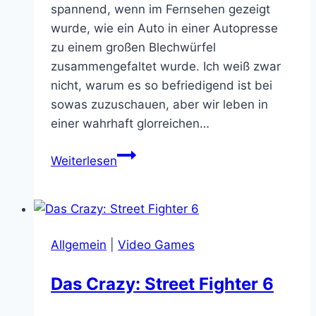
spannend, wenn im Fernsehen gezeigt
wurde, wie ein Auto in einer Autopresse
zu einem großen Blechwürfel
zusammengefaltet wurde. Ich weiß zwar
nicht, warum es so befriedigend ist bei
sowas zuzuschauen, aber wir leben in
einer wahrhaft glorreichen…
Am
Weiterlesen
besten
ihr
geratet
einfach
Allgemein
|
Video Games
nicht
zwischen
Das Crazy: Street Fighter 6
2
Super