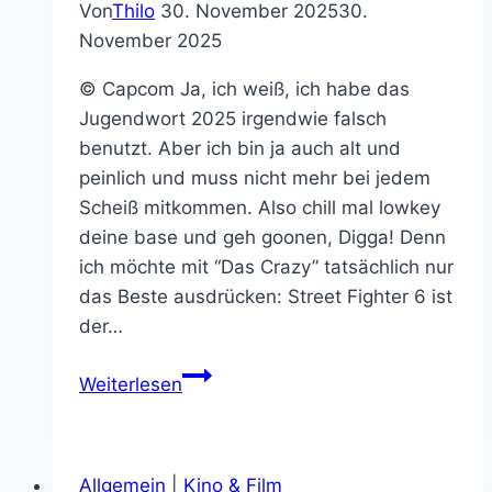
Von
Thilo
30. November 2025
30.
Neodym-
November 2025
Magnete
© Capcom Ja, ich weiß, ich habe das
Jugendwort 2025 irgendwie falsch
benutzt. Aber ich bin ja auch alt und
peinlich und muss nicht mehr bei jedem
Scheiß mitkommen. Also chill mal lowkey
deine base und geh goonen, Digga! Denn
ich möchte mit “Das Crazy” tatsächlich nur
das Beste ausdrücken: Street Fighter 6 ist
der…
Das
Weiterlesen
Crazy:
Street
Fighter
Allgemein
|
Kino & Film
6