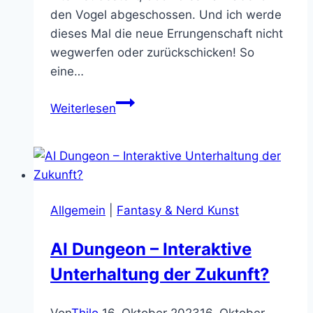
den Vogel abgeschossen. Und ich werde
dieses Mal die neue Errungenschaft nicht
wegwerfen oder zurückschicken! So
eine…
Godlike
Weiterlesen
Nerdity:
Ich
besitze
endlich
den
Allgemein
|
Fantasy & Nerd Kunst
Atlantean
AI Dungeon – Interaktive
Unterhaltung der Zukunft?
Von
Thilo
16. Oktober 2023
16. Oktober