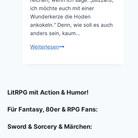
ich möchte euch mit einer
Wunderkerze die Hoden
ankokeln.“ Denn, wie soll es auch
anders sein, kaum…
Cthulhu-
Weiterlesen
Hearthstone
ist
jetzt
sprichwörtlich
komplett
LitRPG mit Action & Humor!
wahnsinnig
geworden
Für Fantasy, 80er & RPG Fans:
Sword & Sorcery & Märchen: