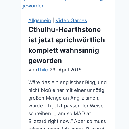
familiäre
Fantasy
Allgemein
|
Video Games
Cthulhu-Hearthstone
ist jetzt sprichwörtlich
komplett wahnsinnig
geworden
Von
Thilo
29. April 2016
Wäre das ein englischer Blog, und
nicht bloß einer mit einer unnötig
großen Menge an Anglizismen,
würde ich jetzt passender Weise
schreiben: „I am so MAD at
Blizzard right now.“ Aber so muss
reichen, wenn ich sage: „Blizzard,