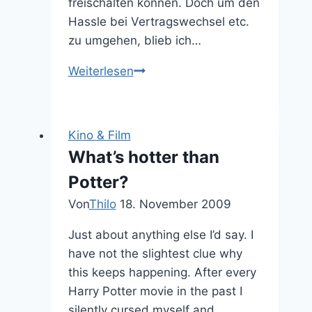
freischalten können. Doch um den
Hassle bei Vertragswechsel etc.
zu umgehen, blieb ich…
Der
Weiterlesen
neue
Ghostbusters
ist
Kino & Film
nicht
What’s hotter than
so
Potter?
kacke
wie
Von
Thilo
18. November 2009
die
Just about anything else I’d say. I
Telekom
have not the slightest clue why
this keeps happening. After every
Harry Potter movie in the past I
silently cursed myself and