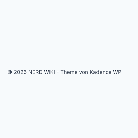
© 2026 NERD WIKI - Theme von Kadence WP
Kino & Film
Video Games
TV & Serien
Pen & Paper
Spielzeug