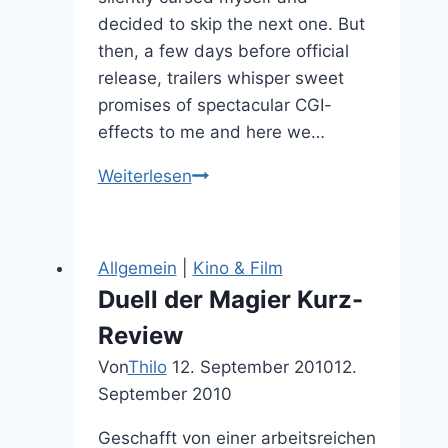
decided to skip the next one. But
then, a few days before official
release, trailers whisper sweet
promises of spectacular CGI-
effects to me and here we…
What’s
Weiterlesen
hotter
than
Potter?
Allgemein
|
Kino & Film
Duell der Magier Kurz-
Review
Von
Thilo
12. September 2010
12.
September 2010
Geschafft von einer arbeitsreichen