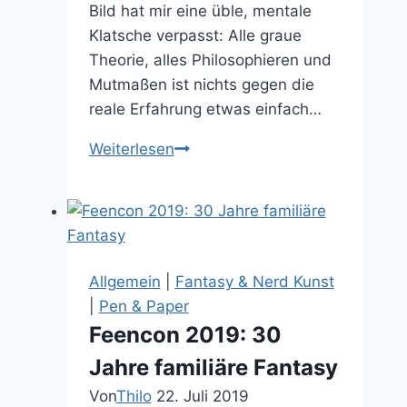
Bild hat mir eine üble, mentale
Klatsche verpasst: Alle graue
Theorie, alles Philosophieren und
Mutmaßen ist nichts gegen die
reale Erfahrung etwas einfach…
Philosophisches
Weiterlesen
Intermezzo:
Einfach
mal
episch
den
Allgemein
|
Fantasy & Nerd Kunst
Arsch
|
Pen & Paper
hochkriegen!
Feencon 2019: 30
Jahre familiäre Fantasy
Von
Thilo
22. Juli 2019