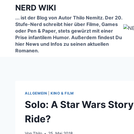
Zum
NERD WIKI
Inhalt
... ist der Blog von Autor Thilo Nemitz. Der 20.
springen
Stufe-Nerd schreibt hier über Filme, Games
oder Pen & Paper, stets gewürzt mit einer
Prise infantilem Humor. Außerdem findest Du
hier News und Infos zu seinen aktuellen
Romanen.
ALLGEMEIN
|
KINO & FILM
Solo: A Star Wars Stor
Ride?
Von
Thilo
25. Mai 2018