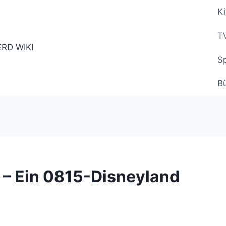
Ki
TV
Sp
B
y – Ein 0815-Disneyland