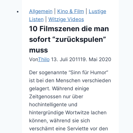
Avengers
Allgemein
|
Kino & Film
|
Lustige
für
Listen
|
Witzige Videos
Arme
10 Filmszenen die man
sofort “zurückspulen”
muss
Von
Thilo
13. Juli 2011
19. Mai 2020
Der sogenannte “Sinn für Humor”
ist bei den Menschen verschieden
gelagert. Während einige
Zeitgenossen nur über
hochintelligente und
hintergründige Wortwitze lachen
können, während sie sich
verschämt eine Serviette vor den