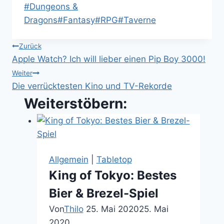
Schlagworte:
#
Dungeons &
Dragons
#
Fantasy
#
RPG
#
Taverne
Beitragsnavigation
Zurück
Apple Watch? Ich will lieber einen Pip Boy 3000!
Weiter
Die verrücktesten Kino und TV-Rekorde
Weiterstöbern:
Allgemein
|
Tabletop
King of Tokyo: Bestes
Bier & Brezel-Spiel
Von
Thilo
25. Mai 2020
25. Mai
2020