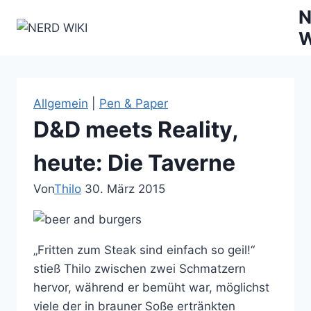
Zum
N
Inhalt
W
springen
Allgemein
|
Pen & Paper
D&D meets Reality,
heute: Die Taverne
Von
Thilo
30. März 2015
„Fritten zum Steak sind einfach so geil!“
stieß Thilo zwischen zwei Schmatzern
hervor, während er bemüht war, möglichst
viele der in brauner Soße ertränkten