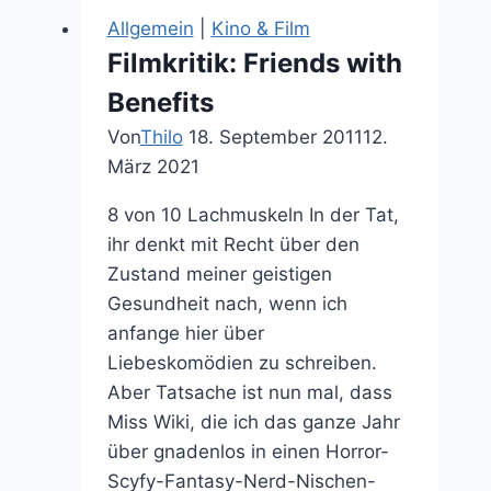
Bestes
Allgemein
|
Kino & Film
Bier
Filmkritik: Friends with
&
Benefits
Brezel-
Spiel
Von
Thilo
18. September 2011
12.
März 2021
8 von 10 Lachmuskeln In der Tat,
ihr denkt mit Recht über den
Zustand meiner geistigen
Gesundheit nach, wenn ich
anfange hier über
Liebeskomödien zu schreiben.
Aber Tatsache ist nun mal, dass
Miss Wiki, die ich das ganze Jahr
über gnadenlos in einen Horror-
Scyfy-Fantasy-Nerd-Nischen-