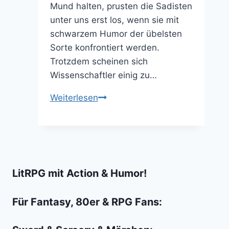
Mund halten, prusten die Sadisten
unter uns erst los, wenn sie mit
schwarzem Humor der übelsten
Sorte konfrontiert werden.
Trotzdem scheinen sich
Wissenschaftler einig zu…
10
Weiterlesen
Filmszenen
die
man
sofort
“zurückspulen”
LitRPG mit Action & Humor!
muss
Für Fantasy, 80er & RPG Fans: