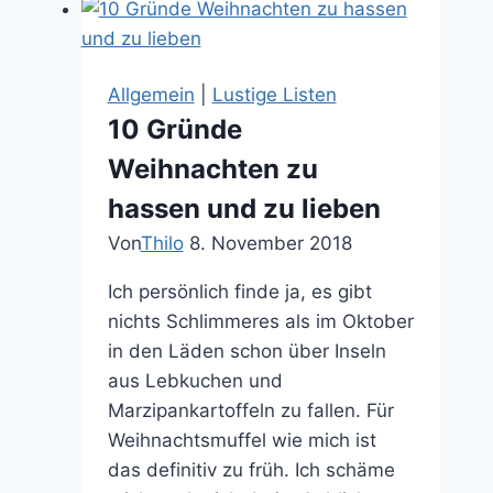
Das
Universum
hat
Allgemein
|
Lustige Listen
mich
10 Gründe
erhört
Weihnachten zu
hassen und zu lieben
Von
Thilo
8. November 2018
Ich persönlich finde ja, es gibt
nichts Schlimmeres als im Oktober
in den Läden schon über Inseln
aus Lebkuchen und
Marzipankartoffeln zu fallen. Für
Weihnachtsmuffel wie mich ist
das definitiv zu früh. Ich schäme