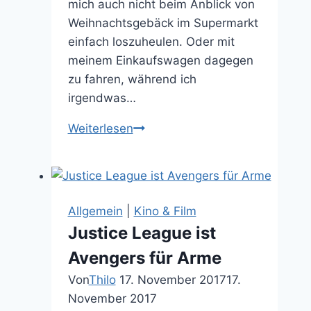
mich auch nicht beim Anblick von
Weihnachtsgebäck im Supermarkt
einfach loszuheulen. Oder mit
meinem Einkaufswagen dagegen
zu fahren, während ich
irgendwas…
10
Weiterlesen
Gründe
Weihnachten
zu
hassen
Allgemein
|
Kino & Film
und
Justice League ist
zu
Avengers für Arme
lieben
Von
Thilo
17. November 2017
17.
November 2017