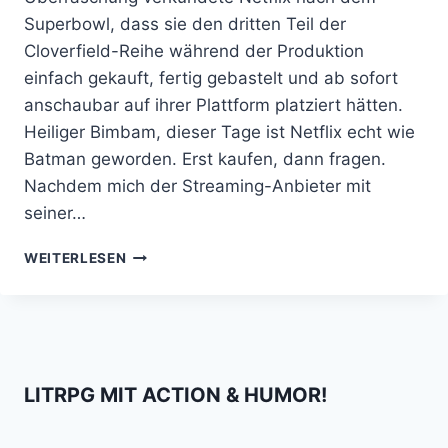
Superbowl, dass sie den dritten Teil der
Cloverfield-Reihe während der Produktion
einfach gekauft, fertig gebastelt und ab sofort
anschaubar auf ihrer Plattform platziert hätten.
Heiliger Bimbam, dieser Tage ist Netflix echt wie
Batman geworden. Erst kaufen, dann fragen.
Nachdem mich der Streaming-Anbieter mit
seiner…
THE
WEITERLESEN
CLOVERFIELD
PARADOX
IST
MIR
EINE
SPUR
LITRPG MIT ACTION & HUMOR!
ZU
WENIG
PARADOX