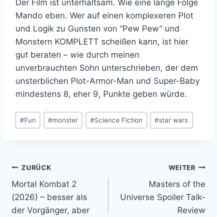
Der Film ist unterhaltsam. Wie eine lange Folge
Mando eben. Wer auf einen komplexeren Plot
und Logik zu Gunsten von “Pew Pew” und
Monstern KOMPLETT scheißen kann, ist hier
gut beraten – wie durch meinen
unverbrauchten Sohn unterschrieben, der dem
unsterblichen Plot-Armor-Man und Super-Baby
mindestens 8, eher 9, Punkte geben würde.
Schlagworte:
#
Fun
#
monster
#
Science Fiction
#
star wars
Beitragsnavigation
ZURÜCK
WEITER
Mortal Kombat 2
Masters of the
(2026) – besser als
Universe Spoiler Talk-
der Vorgänger, aber
Review