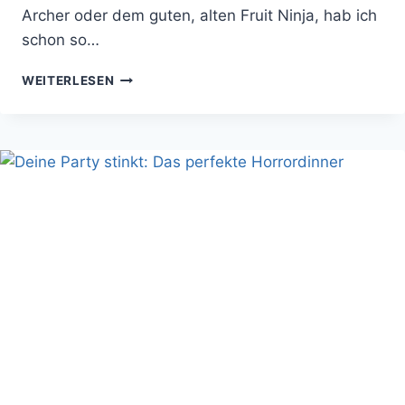
Archer oder dem guten, alten Fruit Ninja, hab ich
schon so…
SÜCHTIG
WEITERLESEN
MACHENDES
RETRO-
GAME:
KNIGHTS
OF
PEN
&
PAPER