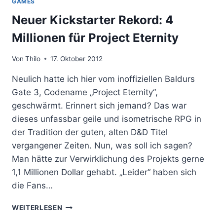
GAMES
FILME
Neuer Kickstarter Rekord: 4
2017
Millionen für Project Eternity
Von
Thilo
17. Oktober 2012
Neulich hatte ich hier vom inoffiziellen Baldurs
Gate 3, Codename „Project Eternity“,
geschwärmt. Erinnert sich jemand? Das war
dieses unfassbar geile und isometrische RPG in
der Tradition der guten, alten D&D Titel
vergangener Zeiten. Nun, was soll ich sagen?
Man hätte zur Verwirklichung des Projekts gerne
1,1 Millionen Dollar gehabt. „Leider“ haben sich
die Fans…
NEUER
WEITERLESEN
KICKSTARTER