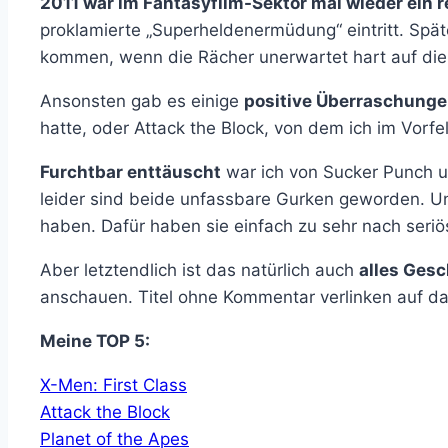
2011 war im Fantasyfilm-Sektor mal wieder ein r
proklamierte „Superheldenermüdung“ eintritt. Spät
kommen, wenn die Rächer unerwartet hart auf die 
Ansonsten gab es einige
positive Überraschung
hatte, oder Attack the Block, von dem ich im Vorfe
Furchtbar enttäuscht
war ich von Sucker Punch un
leider sind beide unfassbare Gurken geworden. Un
haben. Dafür haben sie einfach zu sehr nach seriö
Aber letztendlich ist das natürlich auch
alles Ges
anschauen. Titel ohne Kommentar verlinken auf da
Meine TOP 5:
X-Men: First Class
Attack the Block
Planet of the Apes