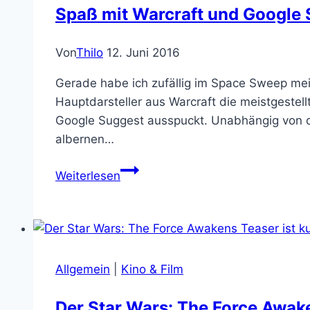
Spaß mit Warcraft und Google
Von
Thilo
12. Juni 2016
Gerade habe ich zufällig im Space Sweep mei
Hauptdarsteller aus Warcraft die meistgeste
Google Suggest ausspuckt. Unabhängig von de
albernen…
Spaß
Weiterlesen
mit
Warcraft
und
Google
Suggest
Allgemein
|
Kino & Film
Der Star Wars: The Force Awake