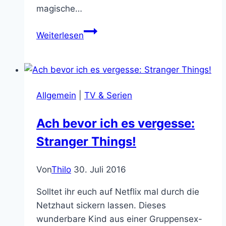
magische…
Karneval
Weiterlesen
der
Rollenspielblogs
Juli
2017:
Allgemein
|
TV & Serien
Rollenspiel
im
Ach bevor ich es vergesse:
täglichen
Stranger Things!
Leben
Von
Thilo
30. Juli 2016
Solltet ihr euch auf Netflix mal durch die
Netzhaut sickern lassen. Dieses
wunderbare Kind aus einer Gruppensex-