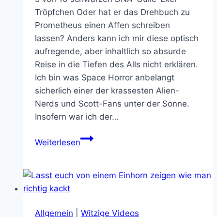
Tröpfchen Oder hat er das Drehbuch zu
Prometheus einen Affen schreiben
lassen? Anders kann ich mir diese optisch
aufregende, aber inhaltlich so absurde
Reise in die Tiefen des Alls nicht erklären.
Ich bin was Space Horror anbelangt
sicherlich einer der krassesten Alien-
Nerds und Scott-Fans unter der Sonne.
Insofern war ich der…
Filmkritik
Weiterlesen
Prometheus:
Ist
Ridley
Scott
ein
Allgemein
|
Witzige Videos
Affe?