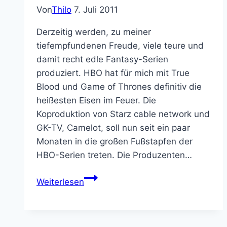
Von
Thilo
7. Juli 2011
Derzeitig werden, zu meiner
tiefempfundenen Freude, viele teure und
damit recht edle Fantasy-Serien
produziert. HBO hat für mich mit True
Blood und Game of Thrones definitiv die
heißesten Eisen im Feuer. Die
Koproduktion von Starz cable network und
GK-TV, Camelot, soll nun seit ein paar
Monaten in die großen Fußstapfen der
HBO-Serien treten. Die Produzenten…
Mein
Weiterlesen
erster
Eindruck
von