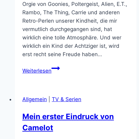
Orgie von Goonies, Poltergeist, Alien, E.T.,
Rambo, The Thing, Carrie und anderen
Retro-Perlen unserer Kindheit, die mir
vermutlich durchgegangen sind, hat
wirklich eine tolle Atmosphäre. Und wer
wirklich ein Kind der Achtziger ist, wird
erst recht seine Freude haben…
Ach
Weiterlesen
bevor
ich
es
Allgemein
|
TV & Serien
vergesse:
Stranger
Mein erster Eindruck von
Things!
Camelot