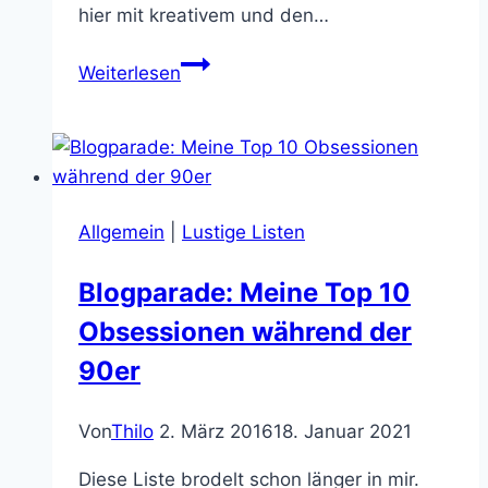
hier mit kreativem und den…
Lasst
Weiterlesen
euch
von
einem
Einhorn
zeigen
Allgemein
|
Lustige Listen
wie
man
Blogparade: Meine Top 10
richtig
Obsessionen während der
kackt
90er
Von
Thilo
2. März 2016
18. Januar 2021
Diese Liste brodelt schon länger in mir.