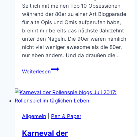
Seit ich mit meinen Top 10 Obsessionen
während der 80er zu einer Art Blogparade
für alte Opis und Omis aufgerufen habe,
brennt mir bereits das nächste Jahrzehnt
unter den Nägeln. Die 90er waren nämlich
nicht viel weniger awesome als die 80er,
nur eben anders. Und da draußen die…
Blogparade:
Weiterlesen
Meine
Top
10
Obsessionen
während
Allgemein
|
Pen & Paper
der
90er
Karneval der