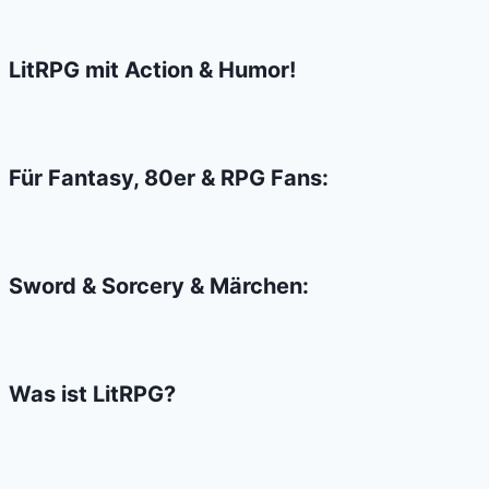
Theater
3000
LitRPG mit Action & Humor!
–
Der
Film
Für Fantasy, 80er & RPG Fans:
Sword & Sorcery & Märchen:
Was ist LitRPG?