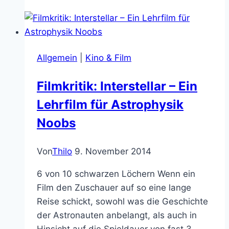
Novel
schlägt
zurück:
Sense
Allgemein
|
Kino & Film
&
Sensibility
Filmkritik: Interstellar – Ein
&
Lehrfilm für Astrophysik
Sea
Monsters
Noobs
Von
Thilo
9. November 2014
6 von 10 schwarzen Löchern Wenn ein
Film den Zuschauer auf so eine lange
Reise schickt, sowohl was die Geschichte
der Astronauten anbelangt, als auch in