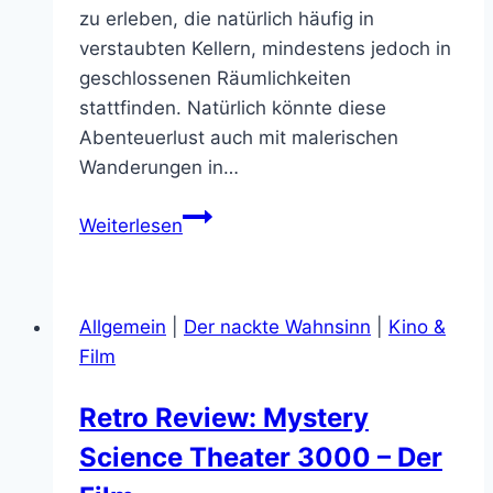
zu erleben, die natürlich häufig in
verstaubten Kellern, mindestens jedoch in
geschlossenen Räumlichkeiten
stattfinden. Natürlich könnte diese
Abenteuerlust auch mit malerischen
Wanderungen in…
Die
Weiterlesen
10
ulkigsten
Statuen
Allgemein
|
Der nackte Wahnsinn
|
Kino &
in
Film
Medusas
Steingarten
Retro Review: Mystery
Science Theater 3000 – Der