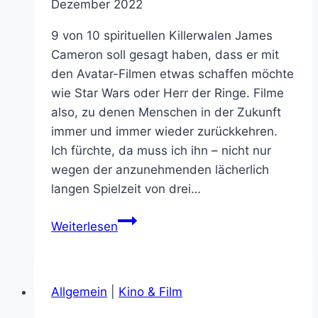
Dezember 2022
9 von 10 spirituellen Killerwalen James
Cameron soll gesagt haben, dass er mit
den Avatar-Filmen etwas schaffen möchte
wie Star Wars oder Herr der Ringe. Filme
also, zu denen Menschen in der Zukunft
immer und immer wieder zurückkehren.
Ich fürchte, da muss ich ihn – nicht nur
wegen der anzunehmenden lächerlich
langen Spielzeit von drei…
Avatar:
Weiterlesen
The
Way
of
Allgemein
|
Kino & Film
Water
ist