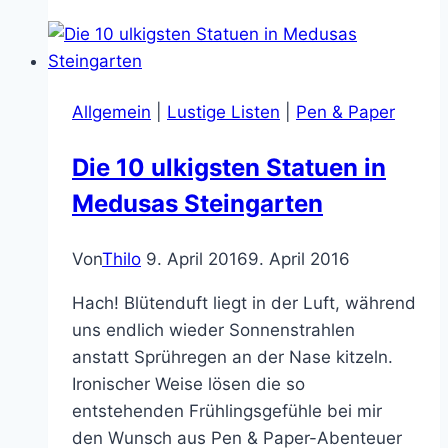
geil!
Spiders
3D
Allgemein
|
Lustige Listen
|
Pen & Paper
Die 10 ulkigsten Statuen in
Medusas Steingarten
Von
Thilo
9. April 2016
9. April 2016
Hach! Blütenduft liegt in der Luft, während
uns endlich wieder Sonnenstrahlen
anstatt Sprühregen an der Nase kitzeln.
Ironischer Weise lösen die so
entstehenden Frühlingsgefühle bei mir
den Wunsch aus Pen & Paper-Abenteuer