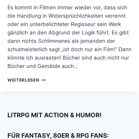
Es kommt in Filmen immer wieder vor, dass sich
die Handlung in Widersprüchlichkeiten verrennt
oder ein unterbelichteter Regisseur sein Werk
gänzlich an den Abgrund der Logik führt. Es gibt
dann nichts Schlimmeres als jemanden der
schulmeisterlich sagt „ist doch nur ein Film!“ Dann
könnte ich ausrasten! Bücher sind auch nicht nur
Bücher und Gemälde auch…
10
WEITERLESEN
MÄCHTIGE
ARTEFAKTE
ZUR
WELTBEHERRSCHUNG
IN
LITRPG MIT ACTION & HUMOR!
DEN
HÄNDEN
VON
FÜR FANTASY, 80ER & RPG FANS:
VOLLPFOSTEN