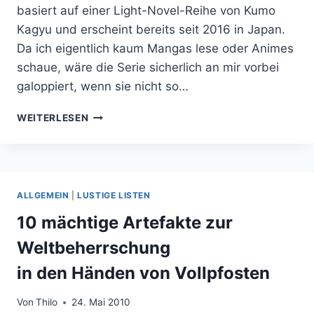
basiert auf einer Light-Novel-Reihe von Kumo
Kagyu und erscheint bereits seit 2016 in Japan.
Da ich eigentlich kaum Mangas lese oder Animes
schaue, wäre die Serie sicherlich an mir vorbei
galoppiert, wenn sie nicht so…
DER
WEITERLESEN
ANIME
GOBLIN
SLAYER
LEHRT
MICH
ALLGEMEIN
|
LUSTIGE LISTEN
DEMUT
GEGENÜBER
10 mächtige Artefakte zur
AUFWÄRMMONSTERN
Weltbeherrschung
in den Händen von Vollpfosten
Von
Thilo
24. Mai 2010