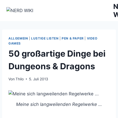
Zum
N
Inhalt
W
springen
ALLGEMEIN
|
LUSTIGE LISTEN
|
PEN & PAPER
|
VIDEO
GAMES
50 großartige Dinge bei
Dungeons & Dragons
Von
Thilo
5. Juli 2013
Meine sich langweilenden Regelwerke …