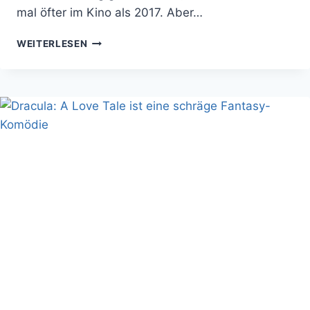
mal öfter im Kino als 2017. Aber…
MEIN
WEITERLESEN
KINOJAHR
IM
RÜCKBLICK
UND
DIE
BESTEN
FILME
2018