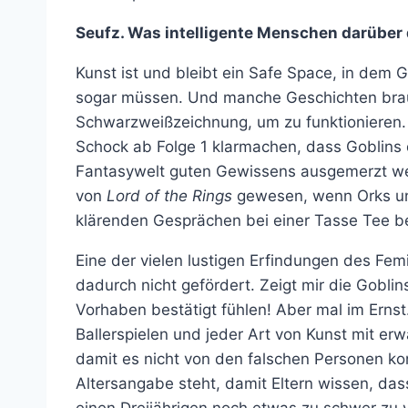
Seufz. Was intelligente Menschen darüber
Kunst ist und bleibt ein Safe Space, in dem
sogar müssen. Und manche Geschichten brau
Schwarzweißzeichnung, um zu funktionieren. 
Schock ab Folge 1 klarmachen, dass Goblins 
Fantasywelt guten Gewissens ausgemerzt wer
von
Lord of the Rings
gewesen, wenn Orks und
klärenden Gesprächen bei einer Tasse Tee 
Eine der vielen lustigen Erfindungen des Fem
dadurch nicht gefördert. Zeigt mir die Goblin
Vorhaben bestätigt fühlen! Aber mal im Ernst
Ballerspielen und jeder Art von Kunst mit er
damit es nicht von den falschen Personen kon
Altersangabe steht, damit Eltern wissen, das
einen Dreijährigen noch etwas zu schwer zu ve