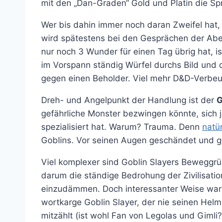
mit den „Dan-Graden“ Gold und Platin die Spr
Wer bis dahin immer noch daran Zweifel hat,
wird spätestens bei den Gesprächen der Abe
nur noch 3 Wunder für einen Tag übrig hat, i
im Vorspann ständig Würfel durchs Bild und 
gegen einen Beholder. Viel mehr D&D-Verbeu
Dreh- und Angelpunkt der Handlung ist der
G
gefährliche Monster bezwingen könnte, sich 
spezialisiert hat. Warum? Trauma. Denn
natü
Goblins. Vor seinen Augen geschändet und g
Viel komplexer sind Goblin Slayers Beweggründ
darum die ständige Bedrohung der Zivilisati
einzudämmen. Doch interessanter Weise war 
wortkarge Goblin Slayer, der nie seinen Hel
mitzählt (ist wohl Fan von Legolas und Gimli