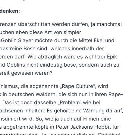
 denken:
 Grenzen überschritten werden dürfen, ja manchmal
chen eben diese Art von simpler
Goblin Slayer möchte durch die Mittel Ekel und
das reine Böse sind, welches innerhalb der
den darf. Wie abträglich wäre es wohl der Epik
 Goblins nicht eindeutig böse, sondern auch zu
bereit gewesen wären?
inismus, die sogenannte „Rape Culture“, wird
s in deutschen Wäldern, die sich nun in ihren Rape-
. Das ist doch dasselbe „Problem“ wie bei
wachsenen Inhalten: Es gehört eine Warnung darauf,
sumiert wird. So, wie ja auch auf Filmen eine
s abgetrennte Köpfe in Peter Jacksons Hobbit für
rarbeiten sind. Ja, ich schaue dich an, Christian!