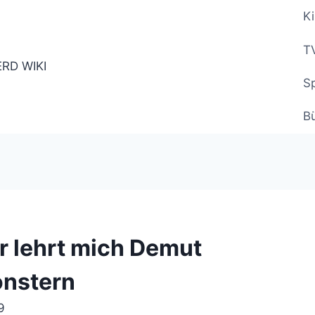
Ki
TV
Sp
B
r lehrt mich Demut
nstern
9