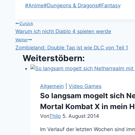
Schlagworte:
#
Anime
#
Dungeons & Dragons
#
Fantasy
Beitragsnavigation
Zurück
Warum ich nicht Diablo 4 spielen werde
Weiter
Zombieland: Double Tap ist wie DLC von Teil 1
Weiterstöbern:
Allgemein
|
Video Games
So langsam mogelt sich Ne
Mortal Kombat X in mein H
Von
Thilo
5. August 2014
Im Verlauf der letzten Wochen sind i