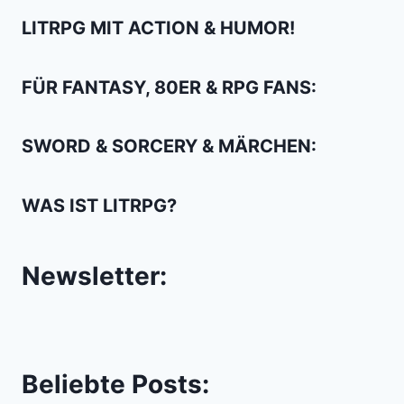
THE
LITRPG MIT ACTION & HUMOR!
SHADOWS
FÜR FANTASY, 80ER & RPG FANS:
SWORD & SORCERY & MÄRCHEN:
WAS IST LITRPG?
Newsletter:
Beliebte Posts: