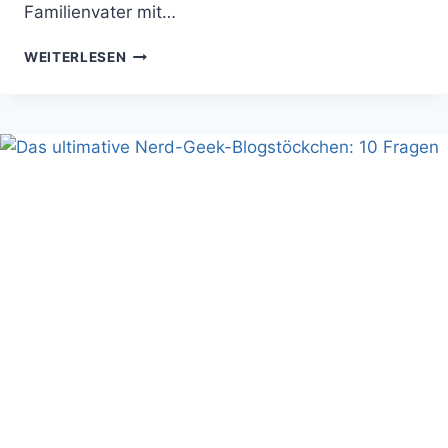
Familienvater mit…
GIBT
WEITERLESEN
ES
ZU
VIELE
GUTE
TV-
SERIEN?
HELFT
MIR!
HERMINE!