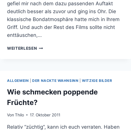
gefiel mir nach dem dazu passenden Auftakt
deutlich besser als zuvor und ging ins Ohr. Die
klassische Bondatmosphäre hatte mich in Ihrem
Griff. Und auch der Rest des Films sollte nicht
enttäuschen,…
FILMKRITIK:
WEITERLESEN
SKYFALL
–
BOND,
BACK
TO
ALLGEMEIN
|
DER NACKTE WAHNSINN
|
WITZIGE BILDER
THE
ROOTS
Wie schmecken poppende
Früchte?
Von
Thilo
17. Oktober 2011
Relativ “züchtig“, kann ich euch verraten. Haben