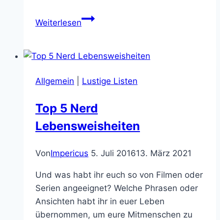
ManMelter,
Weiterlesen
Infinity
Beam
Projector
und
Allgemein
|
Lustige Listen
andere
Rayguns
Top 5 Nerd
von
Lebensweisheiten
Dr.
Grordbort
Von
Impericus
5. Juli 2016
13. März 2021
Und was habt ihr euch so von Filmen oder
Serien angeeignet? Welche Phrasen oder
Ansichten habt ihr in euer Leben
übernommen, um eure Mitmenschen zu