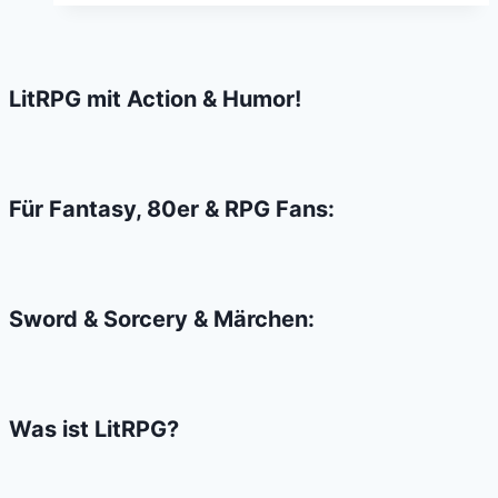
Days
of
Future
LitRPG mit Action & Humor!
Past
–
Nicht
so
Für Fantasy, 80er & RPG Fans:
gut
wie
First
Sword & Sorcery & Märchen:
Class
Was ist LitRPG?