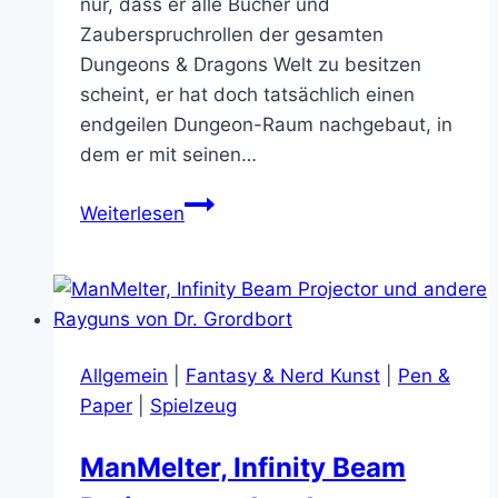
nur, dass er alle Bücher und
Ende
Zauberspruchrollen der gesamten
Dungeons & Dragons Welt zu besitzen
scheint, er hat doch tatsächlich einen
endgeilen Dungeon-Raum nachgebaut, in
dem er mit seinen…
Ich
Weiterlesen
verneige
mich
in
Ehrfurcht
vor
Allgemein
|
Fantasy & Nerd Kunst
|
Pen &
meinem
Paper
|
Spielzeug
Gott…
des
ManMelter, Infinity Beam
D&D