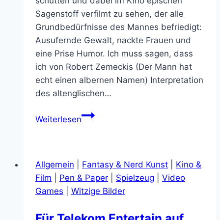
schütten und dabei im Kino epischen
Sagenstoff verfilmt zu sehen, der alle
Grundbedürfnisse des Mannes befriedigt:
Ausufernde Gewalt, nackte Frauen und
eine Prise Humor. Ich muss sagen, dass
ich von Robert Zemeckis (Der Mann hat
echt einen albernen Namen) Interpretation
des altenglischen…
Der
Weiterlesen
Bienenwolf
Allgemein
|
Fantasy & Nerd Kunst
|
Kino &
Film
|
Pen & Paper
|
Spielzeug
|
Video
Games
|
Witzige Bilder
Für Telekom Entertain auf