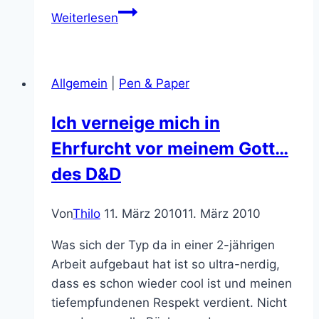
Für
Weiterlesen
Telekom
Entertain
auf
Allgemein
|
Pen & Paper
der
Ringcon:
Ich verneige mich in
Tag
Ehrfurcht vor meinem Gott…
2
–
des D&D
Auf
Tuchfühlung
Von
Thilo
11. März 2010
11. März 2010
mit
den
Was sich der Typ da in einer 2-jährigen
Stars
Arbeit aufgebaut hat ist so ultra-nerdig,
und
dass es schon wieder cool ist und meinen
Lachen
tiefempfundenen Respekt verdient. Nicht
ohne