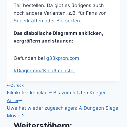
Teil bestellen. Da gibt es übrigens auch
noch andere Varianten, z.B. für Fans von
Superkräften
oder
Biersorten
.
Das diabolische Diagramm anklicken,
vergrößern und staunen:
Gefunden bei
g33kpron.com
Schlagworte:
#
Diagramm
#
Kino
#
monster
Beitragsnavigation
Zurück
Filmkritik: Ironclad – Bis zum letzten Krieger
Weiter
Uwe hat wieder zugeschlagen: A Dungeon Siege
Movie 2
Weiterstöbern: