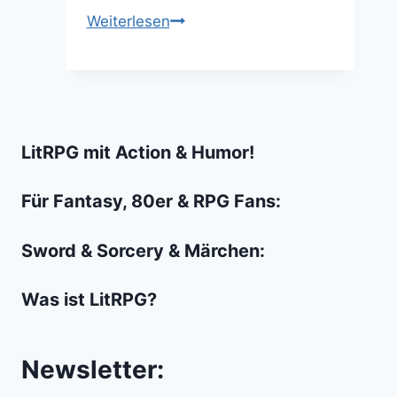
Das
Weiterlesen
Nerdtum
kann
nicht
zu
Ende
LitRPG mit Action & Humor!
gehen,
weil
Für Fantasy, 80er & RPG Fans:
es
nie
Sword & Sorcery & Märchen:
existiert
hat!
Was ist LitRPG?
Newsletter: