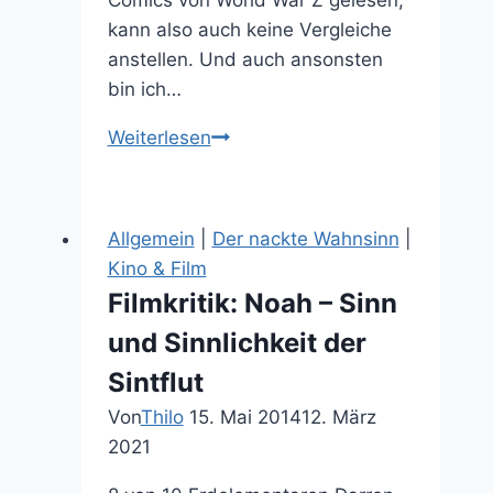
kann also auch keine Vergleiche
anstellen. Und auch ansonsten
bin ich…
Filmkritik:
Weiterlesen
World
War
Z
Allgemein
|
Der nackte Wahnsinn
|
–
Kino & Film
Ziemlich
Filmkritik: Noah – Sinn
zappelige
und Sinnlichkeit der
Zombies
Sintflut
Von
Thilo
15. Mai 2014
12. März
2021