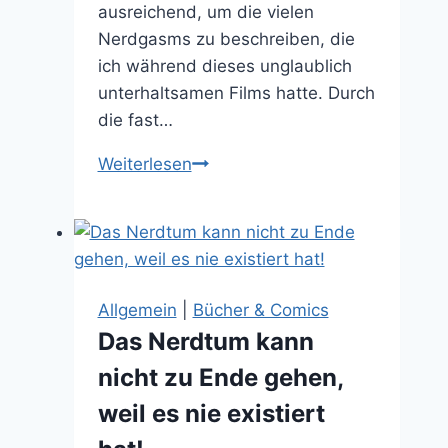
ausreichend, um die vielen
Nerdgasms zu beschreiben, die
ich während dieses unglaublich
unterhaltsamen Films hatte. Durch
die fast…
Filmkritik:
Weiterlesen
Guardians
of
The
Galaxy
–
Allgemein
|
Bücher & Comics
The
Das Nerdtum kann
best
nicht zu Ende gehen,
kind
of
weil es nie existiert
cheesy