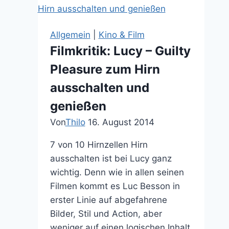
Sinn
und
Sinnlichkeit
Allgemein
|
Kino & Film
der
Filmkritik: Lucy – Guilty
Sintflut
Pleasure zum Hirn
ausschalten und
genießen
Von
Thilo
16. August 2014
7 von 10 Hirnzellen Hirn
ausschalten ist bei Lucy ganz
wichtig. Denn wie in allen seinen
Filmen kommt es Luc Besson in
erster Linie auf abgefahrene
Bilder, Stil und Action, aber
weniger auf einen logischen Inhalt