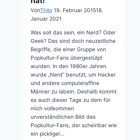
hat!
(Ohne
Von
Thilo
19. Februar 2015
18.
Spoiler)
Januar 2021
Was soll das sein, ein Nerd? Oder
Geek? Das sind doch neuzeitliche
Begriffe, die einer Gruppe von
Popkultur-Fans übergestülpt
wurden. In den 1980er Jahren
wurde „Nerd“ benutzt, um Hacker
und andere computeraffine
Männer zu labeln. Deshalb kommt
es auch dieser Tage zu dem für
mich vollkommen
unverständlichen Bild des
Popkultur-Fans, der scheinbar wie
ein pickliger…