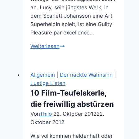
an. Lucy, sein jüngstes Werk, in
dem Scarlett Johansson eine Art
Superheldin spielt, ist eine Guilty
Pleasure par excellence…
Filmkritik:
Weiterlesen
Lucy
–
Guilty
Allgemein
|
Der nackte Wahnsinn
|
Pleasure
Lustige Listen
zum
10 Film-Teufelskerle,
Hirn
die freiwillig abstürzen
ausschalten
und
Von
Thilo
22. Oktober 2012
22.
genießen
Oktober 2012
Wie vollkommen heldenhaft oder