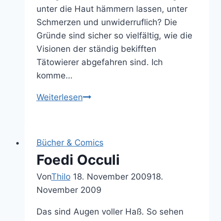
unter die Haut hämmern lassen, unter
Schmerzen und unwiderruflich? Die
Gründe sind sicher so vielfältig, wie die
Visionen der ständig bekifften
Tätowierer abgefahren sind. Ich
komme…
Malen
Weiterlesen
bis
der
Arzt
Bücher & Comics
kommt
Foedi Occuli
Von
Thilo
18. November 2009
18.
November 2009
Das sind Augen voller Haß. So sehen