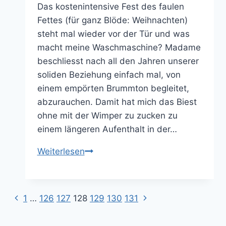
Das kostenintensive Fest des faulen
Fettes (für ganz Blöde: Weihnachten)
steht mal wieder vor der Tür und was
macht meine Waschmaschine? Madame
beschliesst nach all den Jahren unserer
soliden Beziehung einfach mal, von
einem empörten Brummton begleitet,
abzurauchen. Damit hat mich das Biest
ohne mit der Wimper zu zucken zu
einem längeren Aufenthalt in der…
Einmal
Weiterlesen
ist
immer
das
Vorherige
Nächste
Seitennavigation
1
…
126
127
128
129
130
131
erste
Seite
Seite
Mal