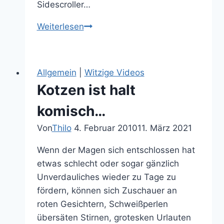
Sidescroller…
Abduction:
Weiterlesen
Elvis
entführen
und
Allgemein
|
Witzige Videos
Kühe
Kotzen ist halt
werfen
komisch…
Von
Thilo
4. Februar 2010
11. März 2021
Wenn der Magen sich entschlossen hat
etwas schlecht oder sogar gänzlich
Unverdauliches wieder zu Tage zu
fördern, können sich Zuschauer an
roten Gesichtern, Schweißperlen
übersäten Stirnen, grotesken Urlauten