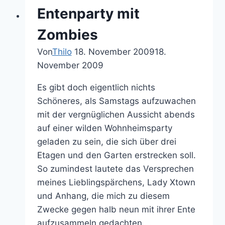
–
Entenparty mit
Massenkompatibler
Mythos
Zombies
Von
Thilo
18. November 2009
18.
November 2009
Es gibt doch eigentlich nichts
Schöneres, als Samstags aufzuwachen
mit der vergnüglichen Aussicht abends
auf einer wilden Wohnheimsparty
geladen zu sein, die sich über drei
Etagen und den Garten erstrecken soll.
So zumindest lautete das Versprechen
meines Lieblingspärchens, Lady Xtown
und Anhang, die mich zu diesem
Zwecke gegen halb neun mit ihrer Ente
aufzusammeln gedachten….