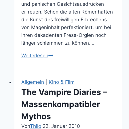
und panischen Gesichtsausdrücken
erfreuen. Schon die alten Römer hatten
die Kunst des freiwilligen Erbrechens
von Mageninhalt perfektioniert, um bei
ihren dekadenten Fress-Orgien noch
länger schlemmen zu können….
Kotzen
Weiterlesen
ist
halt
komisch…
Allgemein
|
Kino & Film
The Vampire Diaries –
Massenkompatibler
Mythos
Von
Thilo
22. Januar 2010