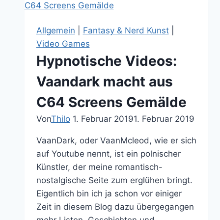
Black
Mirrors
Allgemein
|
Fantasy & Nerd Kunst
|
Striking
Video Games
Vipers
Hypnotische Videos:
direkt
auf
Vaandark macht aus
die
C64 Screens Gemälde
12
haut
Von
Thilo
1. Februar 2019
1. Februar 2019
VaanDark, oder VaanMcleod, wie er sich
auf Youtube nennt, ist ein polnischer
Künstler, der meine romantisch-
nostalgische Seite zum erglühen bringt.
Eigentlich bin ich ja schon vor einiger
Zeit in diesem Blog dazu übergegangen
mehr Listen, Geschichten und