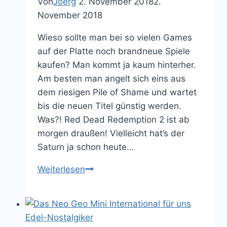
Von
Joerg
2. November 2018
2.
November 2018
Wieso sollte man bei so vielen Games
auf der Platte noch brandneue Spiele
kaufen? Man kommt ja kaum hinterher.
Am besten man angelt sich eins aus
dem riesigen Pile of Shame und wartet
bis die neuen Titel günstig werden.
Was?! Red Dead Redemption 2 ist ab
morgen draußen! Vielleicht hat’s der
Saturn ja schon heute…
Warum
Weiterlesen
du
für
Red
Dead