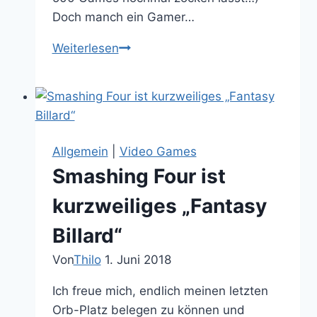
Doch manch ein Gamer…
Das
Weiterlesen
Neo
Geo
Mini
International
für
Allgemein
|
Video Games
uns
Smashing Four ist
Edel-
Nostalgiker
kurzweiliges „Fantasy
Billard“
Von
Thilo
1. Juni 2018
Ich freue mich, endlich meinen letzten
Orb-Platz belegen zu können und