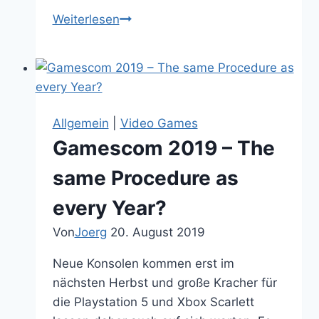
Warum
Weiterlesen
ich
nicht
Diablo
4
spielen
Allgemein
|
Video Games
werde
Gamescom 2019 – The
same Procedure as
every Year?
Von
Joerg
20. August 2019
Neue Konsolen kommen erst im
nächsten Herbst und große Kracher für
die Playstation 5 und Xbox Scarlett