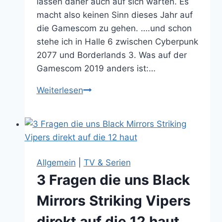
lassen daher auch auf sich warten. Es
macht also keinen Sinn dieses Jahr auf
die Gamescom zu gehen. ….und schon
stehe ich in Halle 6 zwischen Cyberpunk
2077 und Borderlands 3. Was auf der
Gamescom 2019 anders ist:…
Gamescom
Weiterlesen
2019
–
The
same
Procedure
Allgemein
|
TV & Serien
as
3 Fragen die uns Black
every
Year?
Mirrors Striking Vipers
direkt auf die 12 haut