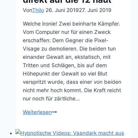
Von
Thilo
26. Juni 2019
27. Juni 2019
Welche Ironie! Zwei beinharte Kämpfer.
Vom Computer nur für einen Zweck
erschaffen: Dem Gegner die Pixel-
Visage zu demolieren. Die beiden tun
einander Gewalt an, ekstatisch, mit
Tritten und Schlägen, bis auf dem
Höhepunkt der Gewalt so viel Blut
verspritzt wurde, dass einer von beiden
nicht mehr hoch kommt. Die Kraft reicht
nur noch für zärtliche…
3
Weiterlesen
Fragen
die
uns