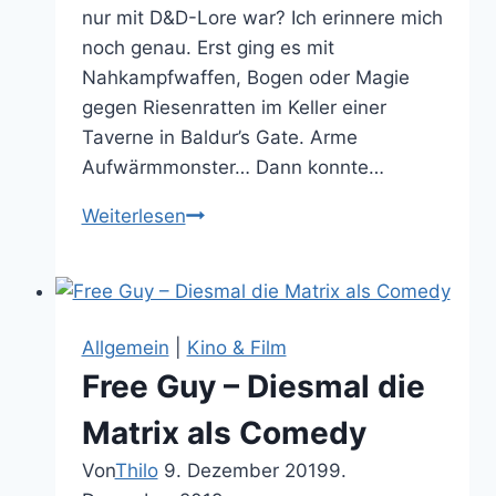
nur mit D&D-Lore war? Ich erinnere mich
noch genau. Erst ging es mit
Nahkampfwaffen, Bogen oder Magie
gegen Riesenratten im Keller einer
Taverne in Baldur’s Gate. Arme
Aufwärmmonster… Dann konnte…
Dungeons
Weiterlesen
&
Dragons
Dark
Alliance
Allgemein
|
Kino & Film
erfüllt
Free Guy – Diesmal die
meine
Pubertierenden-
Matrix als Comedy
Fantasien
Von
Thilo
9. Dezember 2019
9.