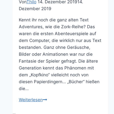
Von
Thilo
14. Dezember 2019
14.
Dezember 2019
Kennt ihr noch die ganz alten Text
Adventures, wie die Zork-Reihe? Das
waren die ersten Abenteuerspiele auf
dem Computer, die wirklich nur aus Text
bestanden. Ganz ohne Geräusche,
Bilder oder Animationen war nur die
Fantasie der Spieler gefragt. Die ältere
Generation kennt das Phänomen mit
dem „Kopfkino“ vielleicht noch von
diesen Papierdingern… „Bücher“ hießen
die…
AI
Weiterlesen
Dungeon
2