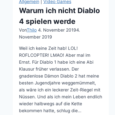
Allgemein
|
Video Games
Matrix
Warum ich nicht Diablo
als
Comedy
4 spielen werde
Von
Thilo
4. November 2019
4.
November 2019
Weil ich keine Zeit hab! LOL!
ROFLCOPTER! LMAO! Aber mal im
Ernst. Für Diablo 1 habe ich eine Abi
Klausur früher verlassen. Der
gnadenlose Dämon Diablo 2 hat meine
besten Jugendjahre weggemümmelt,
als wäre ich ein leckerer Zeit-Riegel mit
Nüssen. Und als ich mein Leben endlich
wieder halbwegs auf die Kette
bekommen hatte, schlug die…