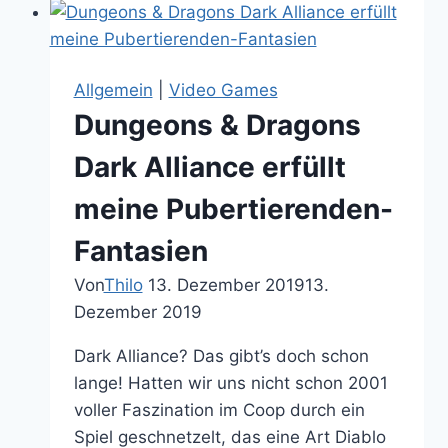
bringt
mich
zum
Allgemein
|
Video Games
Weinen
Dungeons & Dragons
vor
Lachen
Dark Alliance erfüllt
meine Pubertierenden-
Fantasien
Von
Thilo
13. Dezember 2019
13.
Dezember 2019
Dark Alliance? Das gibt’s doch schon
lange! Hatten wir uns nicht schon 2001
voller Faszination im Coop durch ein
Spiel geschnetzelt, das eine Art Diablo