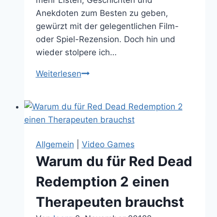
Anekdoten zum Besten zu geben,
gewürzt mit der gelegentlichen Film-
oder Spiel-Rezension. Doch hin und
wieder stolpere ich…
Hypnotische
Weiterlesen
Videos:
Vaandark
macht
aus
C64
Allgemein
|
Video Games
Screens
Warum du für Red Dead
Gemälde
Redemption 2 einen
Therapeuten brauchst