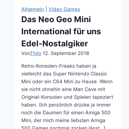
Redemption
Allgemein
|
Video Games
2
Das Neo Geo Mini
einen
Therapeuten
International für uns
brauchst
Edel-Nostalgiker
Von
Thilo
12. September 2018
Retro-Konsolen-Freaks haben ja
vielleicht das Super Nintendo Classic
Mini oder ein C64 Mini zu Hause. Wenn
sie nicht ohnehin eine Man Cave mit
Original-Konsolen und Spielen tapeziert
haben. (Ich persönlich drücke ja immer
noch die Daumen für einen Amiga 500
Mini, der mich meine liebsten Amiga
500 Games nochmal zocken lässt…)