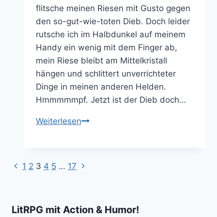
flitsche meinen Riesen mit Gusto gegen
den so-gut-wie-toten Dieb. Doch leider
rutsche ich im Halbdunkel auf meinem
Handy ein wenig mit dem Finger ab,
mein Riese bleibt am Mittelkristall
hängen und schlittert unverrichteter
Dinge in meinen anderen Helden.
Hmmmmmpf. Jetzt ist der Dieb doch…
Smashing
Weiterlesen
Four
ist
kurzweiliges
Vorherige
Nächste
Seitennavigation
1
2
3
4
5
…
17
„Fantasy
Seite
Seite
Billard“
LitRPG mit Action & Humor!