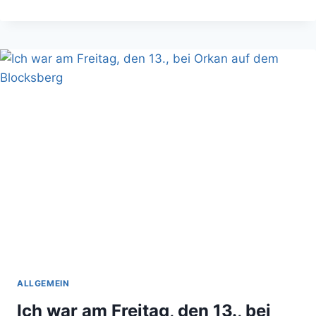
IST
HALLOWEEN!
HÖCHSTE
ZEIT
FÜR
EINE
HORROR-
TV-
SERIE
WIE
PENNY
DREADFUL
ALLGEMEIN
Ich war am Freitag, den 13., bei