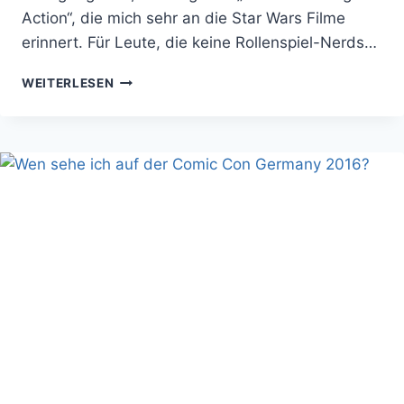
Action“, die mich sehr an die Star Wars Filme
erinnert. Für Leute, die keine Rollenspiel-Nerds…
FILMKRITIK:
WEITERLESEN
STAR
TREK
INTO
DARKNESS
–
SWASHBUCKLING
ACTION
WIE
IN
STAR
WARS