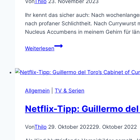
Von
Thilo
23. November 2023
Ihr kennt das sicher auch: Nach wochenlange
nach profaner Schlichtheit. Nach Currywurst
Nucleus Accumbens in meinem Gehirn für läng
The
Weiterlesen
Last
Door:
Funktioniert
Horror
in
Allgemein
|
TV & Serien
Pixelmatschoptik?
Netflix-Tipp: Guillermo del
Von
Thilo
29. Oktober 2022
29. Oktober 2022