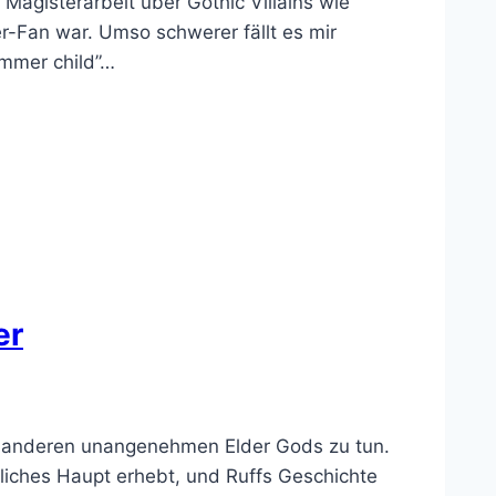
agisterarbeit über Gothic Villains wie
r-Fan war. Umso schwerer fällt es mir
ummer child”…
er
und anderen unangenehmen Elder Gods zu tun.
sliches Haupt erhebt, und Ruffs Geschichte