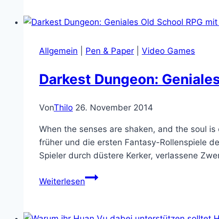
ist
jetzt
sprichwörtlich
komplett
Allgemein
|
Pen & Paper
|
Video Games
wahnsinnig
geworden
Darkest Dungeon: Geniale
Von
Thilo
26. November 2014
When the senses are shaken, and the soul is
früher und die ersten Fantasy-Rollenspiele d
Spieler durch düstere Kerker, verlassene Z
Darkest
Weiterlesen
Dungeon:
Geniales
Old