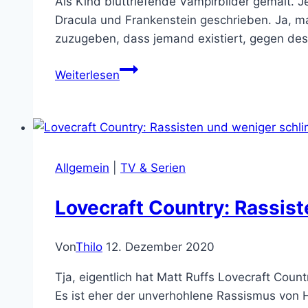
Als Kind bluttriefende Vampirbilder gemalt. 
Dracula und Frankenstein geschrieben. Ja, m
zuzugeben, dass jemand existiert, gegen de
Netflix-
Weiterlesen
Tipp:
Guillermo
del
Toro’s
Cabinet
Allgemein
|
TV & Serien
of
Curiosities
Lovecraft Country: Rassis
Von
Thilo
12. Dezember 2020
Tja, eigentlich hat Matt Ruffs Lovecraft Cou
Es ist eher der unverhohlene Rassismus von H