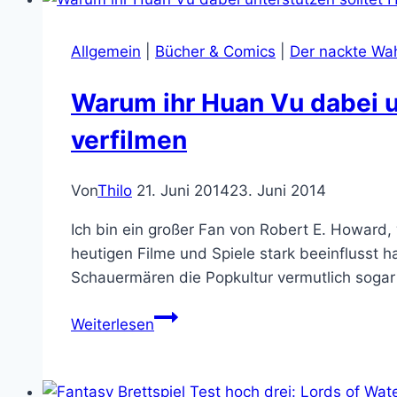
School
RPG
Allgemein
|
Bücher & Comics
|
Der nackte Wa
mit
Lovecraft-
Warum ihr Huan Vu dabei un
Atmosphäre
verfilmen
Von
Thilo
21. Juni 2014
23. Juni 2014
Ich bin ein großer Fan von Robert E. Howard
heutigen Filme und Spiele stark beeinflusst h
Schauermären die Popkultur vermutlich sogar
Warum
Weiterlesen
ihr
Huan
Vu