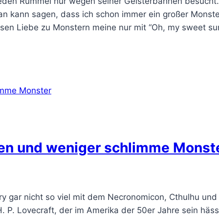
Jeden Rummel nur wegen seiner Geisterbahnen besucht. M
an kann sagen, dass ich schon immer ein großer Monste
ssen Liebe zu Monstern meine nur mit “Oh, my sweet s
ten und weniger schlimme Monst
ntry gar nicht so viel mit dem Necronomicon, Cthulhu 
. P. Lovecraft, der im Amerika der 50er Jahre sein häs