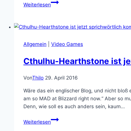
Shut
Weiterlesen
up
and
take
my
money:
Allgemein
|
Video Games
Lovecraft
&
Cthulhu-Hearthstone ist j
Tesla
RPG
Von
Thilo
29. April 2016
Wäre das ein englischer Blog, und nicht bloß 
am so MAD at Blizzard right now.“ Aber so mu
Denn, wie soll es auch anders sein, kaum…
Cthulhu-
Weiterlesen
Hearthstone