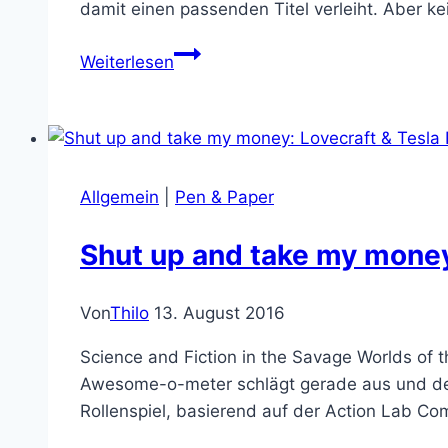
damit einen passenden Titel verleiht. Aber k
Lovecraft
Weiterlesen
Country:
Rassisten
und
weniger
schlimme
Allgemein
|
Pen & Paper
Monster
Shut up and take my money
Von
Thilo
13. August 2016
Science and Fiction in the Savage Worlds of t
Awesome-o-meter schlägt gerade aus und der
Rollenspiel, basierend auf der Action Lab Co