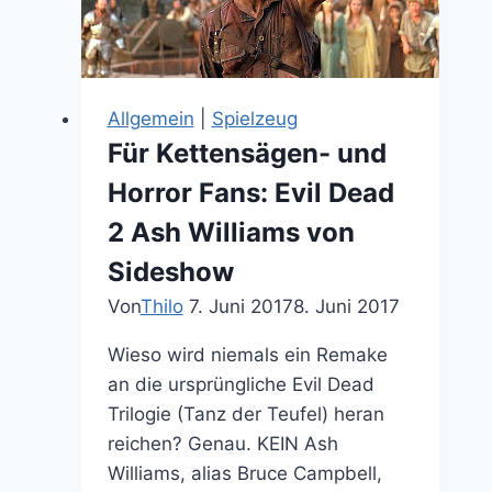
für
eine
2.
Staffel
Allgemein
|
Spielzeug
nicht
Für Kettensägen- und
“rasant”
Horror Fans: Evil Dead
genug
ist
2 Ash Williams von
Sideshow
Von
Thilo
7. Juni 2017
8. Juni 2017
Wieso wird niemals ein Remake
an die ursprüngliche Evil Dead
Trilogie (Tanz der Teufel) heran
reichen? Genau. KEIN Ash
Williams, alias Bruce Campbell,