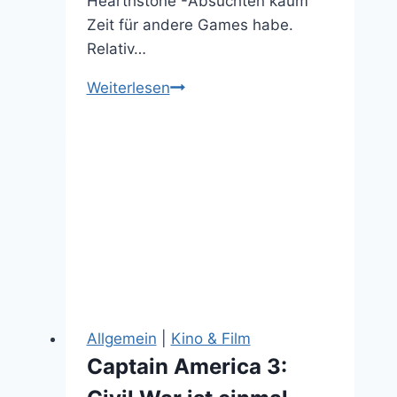
Hearthstone -Absuchten kaum
Zeit für andere Games habe.
Relativ…
Das
Weiterlesen
neue
Shadow
Warrior
sieht
nach
einer
Menge
Spaß
und
abgetrennter
Allgemein
|
Kino & Film
Gliedmaßen
Captain America 3:
aus