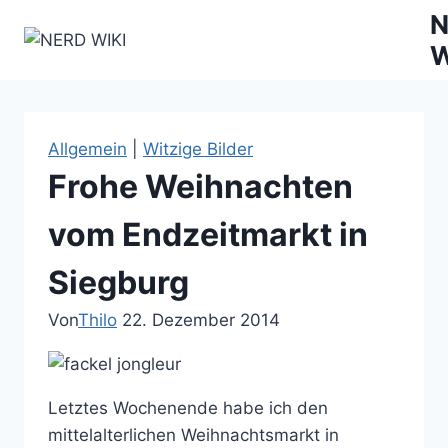
Zum
N
Inhalt
W
springen
Allgemein
|
Witzige Bilder
Frohe Weihnachten
vom Endzeitmarkt in
Siegburg
Von
Thilo
22. Dezember 2014
Letztes Wochenende habe ich den
mittelalterlichen Weihnachtsmarkt in