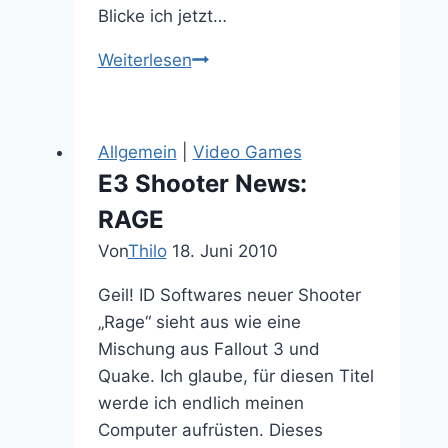
Blicke ich jetzt…
Captain
Weiterlesen
America
3:
Civil
Allgemein
|
Video Games
War
E3 Shooter News:
ist
RAGE
einmal
mehr
Von
Thilo
18. Juni 2010
marvelous
Geil! ID Softwares neuer Shooter
Marvel
„Rage“ sieht aus wie eine
Mischung aus Fallout 3 und
Quake. Ich glaube, für diesen Titel
werde ich endlich meinen
Computer aufrüsten. Dieses