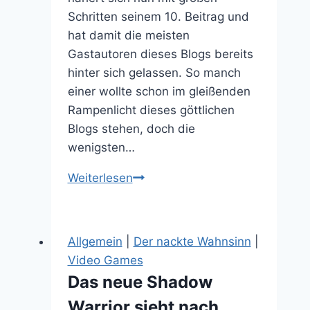
Schritten seinem 10. Beitrag und
hat damit die meisten
Gastautoren dieses Blogs bereits
hinter sich gelassen. So manch
einer wollte schon im gleißenden
Rampenlicht dieses göttlichen
Blogs stehen, doch die
wenigsten…
Zwei
Weiterlesen
Dumme
ein
Gedanke:
Allgemein
|
Der nackte Wahnsinn
|
Neuer
Video Games
Autor
Das neue Shadow
im
Warrior sieht nach
Nerd