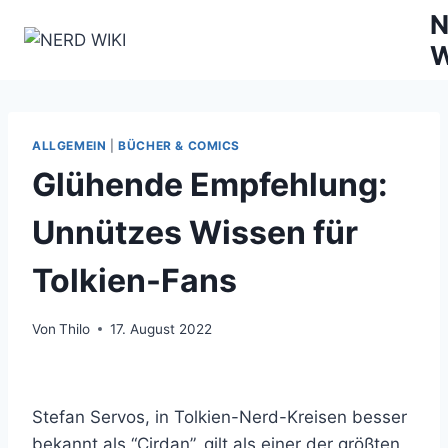
Zum
N
Inhalt
W
springen
ALLGEMEIN
|
BÜCHER & COMICS
Glühende Empfehlung:
Unnützes Wissen für
Tolkien-Fans
Von
Thilo
17. August 2022
Stefan Servos, in Tolkien-Nerd-Kreisen besser
bekannt als “Cirdan”, gilt als einer der größten