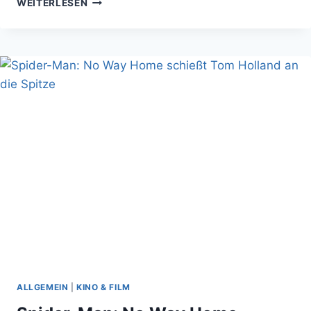
WEITERLESEN
RAGE:
FINDET
IHR
AUCH,
DASS
SUPERHELDEN-
KINO
KINDISCH
IST?
ALLGEMEIN
|
KINO & FILM