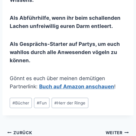
Als Abführhilfe, wenn ihr beim schallenden
Lachen unfreiwillig euren Darm entleert.
Als Gesprächs-Starter auf Partys, um euch
wahllos durch alle Anwesenden vögeln zu
können.
Gönnt es euch über meinen demütigen
Partnerlink:
Buch auf Amazon anschauen
!
Schlagworte:
#
Bücher
#
Fun
#
Herr der Ringe
Beitragsnavigation
ZURÜCK
WEITER