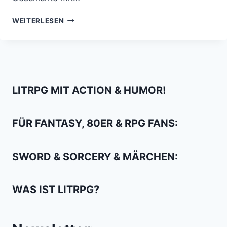
THOR:
WEITERLESEN
LOVE
AND
THUNDER
IST
EINE
GEILE
LITRPG MIT ACTION & HUMOR!
MUPPET
SHOW
FÜR FANTASY, 80ER & RPG FANS:
SWORD & SORCERY & MÄRCHEN:
WAS IST LITRPG?