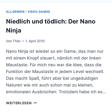
HOME
SCHIESST T
ALLGEMEIN
|
VIDEO GAMES
OM H
OLLAND A
Niedlich und tödlich: Der Nano
N D
Ninja
IE S
PITZE
Von
Thilo
1. April 2010
Nano Ninja ist wieder so ein Game, das man nur
mit einem Knopf steuert, nämlich mit der linken
Maustaste. Für mich neu war die Idee, dass die
Funktion der Maustaste in jedem Level wechselt.
Das macht Spaß, führt aber bei ungeduldigen
Naturen wie mir auch schon mal zu kleinen,
emotionalen Ausbrüchen. Trotzdem habe ich es…
NIEDLICH
WEITERLESEN
UND