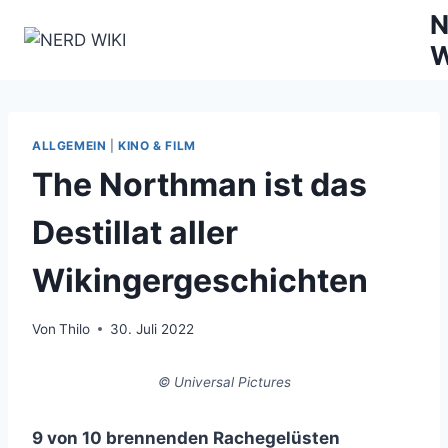
Zum
N
Inhalt
W
springen
ALLGEMEIN
|
KINO & FILM
The Northman ist das
Destillat aller
Wikingergeschichten
Von
Thilo
30. Juli 2022
© Universal Pictures
9 von 10 brennenden Rachegelüsten