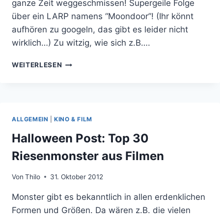
ganze Zeit weggeschmissen! Supergeile Folge
über ein LARP namens “Moondoor”! (Ihr könnt
aufhören zu googeln, das gibt es leider nicht
wirklich…) Zu witzig, wie sich z.B….
ICH
WEITERLESEN
WILL
AUCH
IM
MOONDOOR
LARP
ALLGEMEIN
|
KINO & FILM
VON
SAM
Halloween Post: Top 30
UND
Riesenmonster aus Filmen
DEAN
EIN
LATEXSCHWERT
Von
Thilo
31. Oktober 2012
AUF
Monster gibt es bekanntlich in allen erdenklichen
DEN
KOPF!
Formen und Größen. Da wären z.B. die vielen