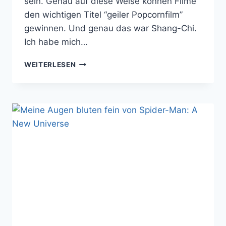
sein. Genau auf diese Weise können Filme
den wichtigen Titel “geiler Popcornfilm”
gewinnen. Und genau das war Shang-Chi.
Ich habe mich…
SHANG-
WEITERLESEN
CHI
IST
MARVELS
ERFOLGREICHER
EINTRAG
INS
WUXIA
GENRE