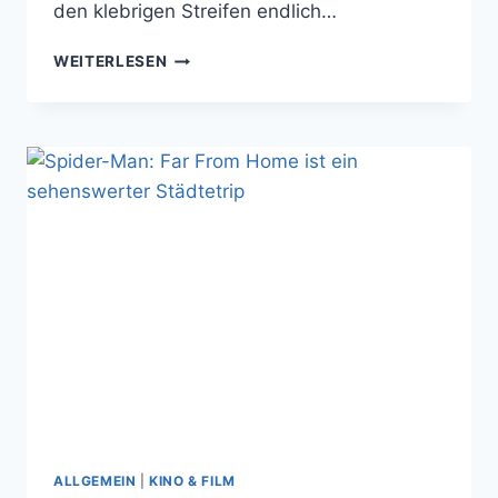
den klebrigen Streifen endlich…
MEINE
WEITERLESEN
AUGEN
BLUTEN
FEIN
VON
SPIDER-
MAN:
A
NEW
UNIVERSE
ALLGEMEIN
|
KINO & FILM