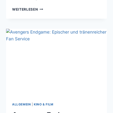
SPIDER-
WEITERLESEN
MAN:
FAR
FROM
HOME
IST
EIN
SEHENSWERTER
STÄDTETRIP
ALLGEMEIN
|
KINO & FILM