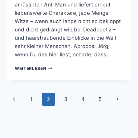
amüsanten Ant-Man und liefert erneut
liebenswerte Charaktere, jede Menge
Witze – wenn auch lange nicht so bekloppt
und dicht gedrängt wie bei Deadpool 2 –
und haarsträubende Einblicke in die Welt
sehr kleiner Menschen. Apropos: Jörg,
wenn Du das hier liest, schade, dass…
ANT-
WEITERLESEN
MAN
AND
THE
WASP
Seitennavigation
Vorherige
Nächste
1
2
3
4
5
IST
FUN
Seite
Seite
ABER
KEIN
QUANTENSPRUNG