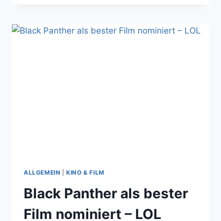
IST
WIE
EIN
90ER
JAHRE
LADEBALKEN
ALLGEMEIN
|
KINO & FILM
Black Panther als bester
Film nominiert – LOL