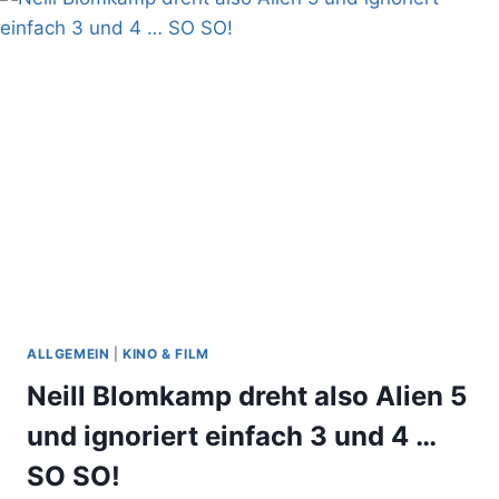
RACE
HAT
ZU
WENIG
NAZIS-
GAGS
ALLGEMEIN
|
KINO & FILM
Neill Blomkamp dreht also Alien 5
und ignoriert einfach 3 und 4 …
SO SO!