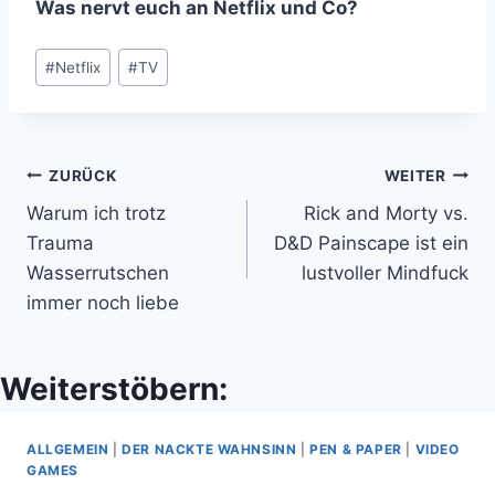
Was nervt euch an Netflix und Co?
Schlagworte:
#
Netflix
#
TV
Beitragsnavigation
ZURÜCK
WEITER
Warum ich trotz
Rick and Morty vs.
Trauma
D&D Painscape ist ein
Wasserrutschen
lustvoller Mindfuck
immer noch liebe
Weiterstöbern:
ALLGEMEIN
|
DER NACKTE WAHNSINN
|
PEN & PAPER
|
VIDEO
GAMES