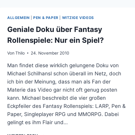
4
MILLIONEN
FÜR
ALLGEMEIN
|
PEN & PAPER
|
WITZIGE VIDEOS
PROJECT
ETERNITY
Geniale Doku über Fantasy
Rollenspiele: Nur ein Spiel?
Von
Thilo
24. November 2010
Man findet diese wirklich gelungene Doku von
Michael Schilhansl schon überall im Netz, doch
ich bin der Meinung, dass man als Fan der
Materie das Video gar nicht oft genug posten
kann. Michael beschreibt die vier großen
Eckpfeiler des Fantasy Rollenspiels: LARP, Pen &
Paper, Singleplayer RPG und MMORPG. Dabei
gelingt es ihm Flair und…
GENIALE