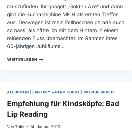
rauszufinden. Ihr googelt „Golden Axe“ und dann
gibt die Suchmaschine MICH als ersten Treffer
aus. Deswegen ist mein Fellhöschen gerade auch
so nass, als hätte ich mit dem Hintern in einem
reißenden Fluss übernachtet. Im Rahmen ihres
60-jährigen Jubiläums…
MACHT
WEITERLESEN
GOLDEN
AXED:
A
CANCELLED
PROTOTYPE
ALLGEMEIN
|
FANTASY & NERD KUNST
|
WITZIGE VIDEOS
ZU
ENDE!
Empfehlung für Kindsköpfe: Bad
SOFORT!
Lip Reading
Von
Thilo
14. Januar 2013