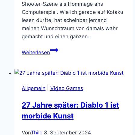
Shooter-Szene als Hommage ans
Computerspiel. Wie ich gerade auf Kotaku
lesen durfte, hat scheinbar jemand
meinen Wunschtraum von damals wahr
gemacht und einen ganzen…
Ihr
Weiterlesen
werdet
heute
nichts
sehen,
Allgemein
|
Video Games
was
mehr
27 Jahre später: Diablo 1 ist
hardcore
morbide Kunst
ist
als
HARDCORE
Von
Thilo
8. September 2024