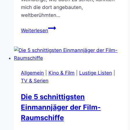
mich die dort angebauten,
weltberühmten…
Immer
Weiterlesen
hacke
dicht:
Im
Mittelalter
an
Allgemein
|
Kino & Film
|
Lustige Listen
|
der
TV & Serien
Mosel
(Fotos)
Die 5 schnittigsten
Einmannjäger der Film-
Raumschiffe