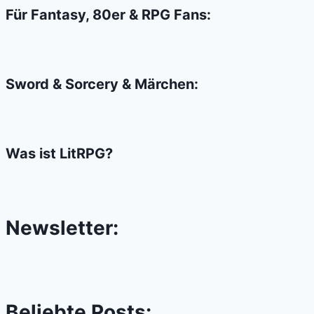
mich
Für Fantasy, 80er & RPG Fans:
drucken
Sword & Sorcery & Märchen:
Was ist LitRPG?
Newsletter:
Beliebte Posts: