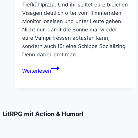
Tiefkühlpizza. Und ihr solltet eure bleichen
Visagen deutlich öfter vom flimmernden
Monitor loseisen und unter Leute gehen.
Nicht nur, damit die Sonne mal wieder
eure Vampirfressen abtasten kann,
sondern auch für eine Schippe Socializing.
Denn dabei lernt man…
Die
Weiterlesen
vom
Geek!
Magazin
müssen
bekloppt
LitRPG mit Action & Humor!
sein,
dass
sie