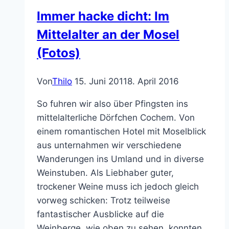
ist
Immer hacke dicht: Im
morbide
Mittelalter an der Mosel
Kunst
(Fotos)
Von
Thilo
15. Juni 2011
8. April 2016
So fuhren wir also über Pfingsten ins
mittelalterliche Dörfchen Cochem. Von
einem romantischen Hotel mit Moselblick
aus unternahmen wir verschiedene
Wanderungen ins Umland und in diverse
Weinstuben. Als Liebhaber guter,
trockener Weine muss ich jedoch gleich
vorweg schicken: Trotz teilweise
fantastischer Ausblicke auf die
Weinberge, wie oben zu sehen, konnten