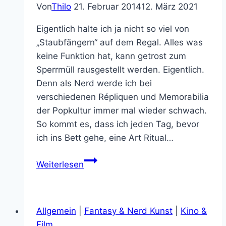
Von
Thilo
21. Februar 2014
12. März 2021
Eigentlich halte ich ja nicht so viel von
„Staubfängern“ auf dem Regal. Alles was
keine Funktion hat, kann getrost zum
Sperrmüll rausgestellt werden. Eigentlich.
Denn als Nerd werde ich bei
verschiedenen Répliquen und Memorabilia
der Popkultur immer mal wieder schwach.
So kommt es, dass ich jeden Tag, bevor
ich ins Bett gehe, eine Art Ritual…
Die
Weiterlesen
5
schnittigsten
Einmannjäger
Allgemein
|
Fantasy & Nerd Kunst
|
Kino &
der
Film