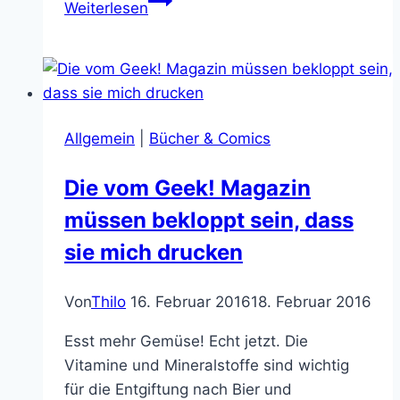
Weiterlesen
ist
für
euch
Sword
and
Allgemein
|
Bücher & Comics
Sorcery?
(Bilder)
Die vom Geek! Magazin
müssen bekloppt sein, dass
sie mich drucken
Von
Thilo
16. Februar 2016
18. Februar 2016
Esst mehr Gemüse! Echt jetzt. Die
Vitamine und Mineralstoffe sind wichtig
für die Entgiftung nach Bier und