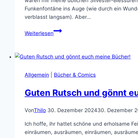
wären mir meine üblichen Silvester-Blessuren 
Funkenfontäne ins Auge (wie durch ein Wund
verblasst langsam). Aber…
Sonic
Weiterlesen
3
ist
das
Feuerwerk,
das
Allgemein
|
Bücher & Comics
ihr
Silvester
Guten Rutsch und gönnt e
hättet
sehen
Von
Thilo
30. Dezember 2024
30. Dezember 
sollen
Ich hoffe, ihr hattet schöne und erholsame 
einräumen, ausräumen, einräumen, ausräum