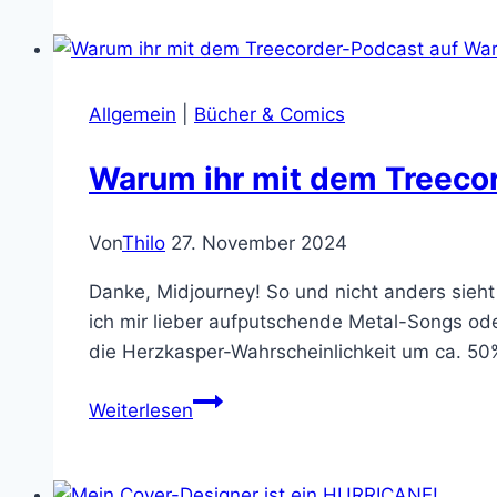
alle
Pete
O’Brannon
Mystery
Allgemein
|
Bücher & Comics
Thriller
Warum ihr mit dem Treecor
Von
Thilo
27. November 2024
Danke, Midjourney! So und nicht anders sieht 
ich mir lieber aufputschende Metal-Songs oder
die Herzkasper-Wahrscheinlichkeit um ca. 50%
Warum
Weiterlesen
ihr
mit
dem