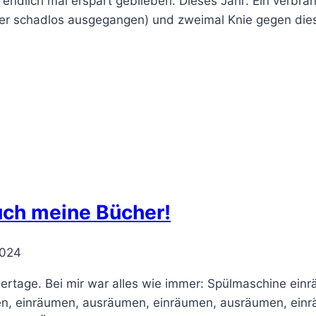
endlich mal erspart geblieben. Dieses Jahr: Ein verbran
er schadlos ausgegangen) und zweimal Knie gegen die
uch meine Bücher!
2024
Feiertage. Bei mir war alles wie immer: Spülmaschine e
en, einräumen, ausräumen, einräumen, ausräumen, ei