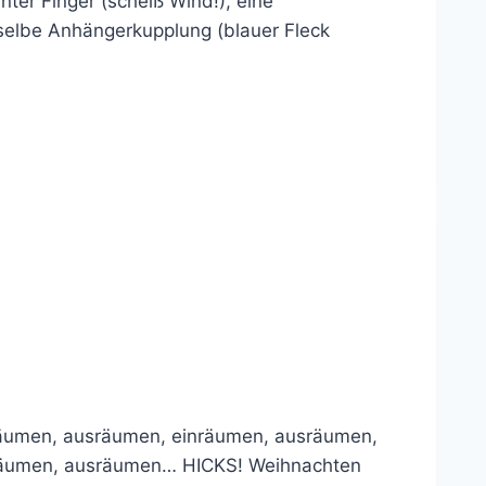
nter Finger (scheiß Wind!), eine
selbe Anhängerkupplung (blauer Fleck
inräumen, ausräumen, einräumen, ausräumen,
nräumen, ausräumen… HICKS! Weihnachten