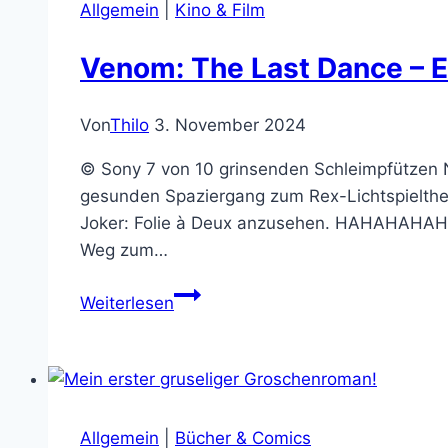
HURRICANE!
Allgemein
|
Kino & Film
Venom: The Last Dance – 
Von
Thilo
3. November 2024
© Sony 7 von 10 grinsenden Schleimpfützen 
gesunden Spaziergang zum Rex-Lichtspielthe
Joker: Folie à Deux anzusehen. HAHAHAHAHA…
Weg zum…
Venom:
Weiterlesen
The
Last
Dance
–
Emotionales
Allgemein
|
Bücher & Comics