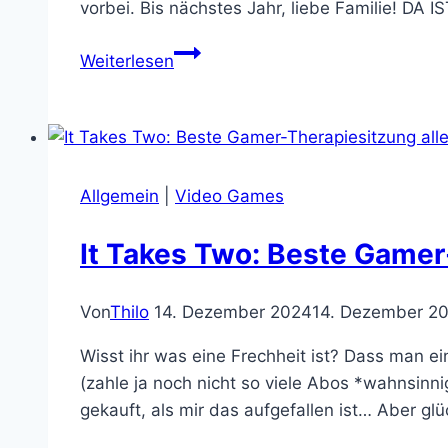
vorbei. Bis nächstes Jahr, liebe Familie! DA
Guten
Weiterlesen
Rutsch
und
gönnt
euch
meine
Allgemein
|
Video Games
Bücher!
It Takes Two: Beste Gamer
Von
Thilo
14. Dezember 2024
14. Dezember 2
Wisst ihr was eine Frechheit ist? Dass man e
(zahle ja noch nicht so viele Abos *wahnsinn
gekauft, als mir das aufgefallen ist… Aber glü