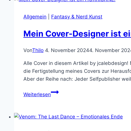
Treecorder-
Podcast
Allgemein
|
Fantasy & Nerd Kunst
auf
Warp
Mein Cover-Designer ist 
gehen
solltet
Von
Thilo
4. November 2024
4. November 202
Alle Cover in diesem Artikel by jcalebdesign!
die Fertigstellung meines Covers zur Herausf
Aber der Reihe nach: Jeder Selfpublisher wei
Mein
Weiterlesen
Cover-
Designer
ist
ein