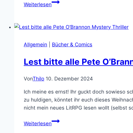
It
Weiterlesen
Takes
Two:
Beste
Gamer-
Therapiesitzung
Allgemein
|
Bücher & Comics
aller
Zeiten
Lest bitte alle Pete O’Bran
Von
Thilo
10. Dezember 2024
Ich meine es ernst! Ihr guckt doch sowieso s
zu huldigen, könntet ihr euch dieses Weihnac
nicht mein neues LitRPG lesen wollt (selbst 
Lest
Weiterlesen
bitte