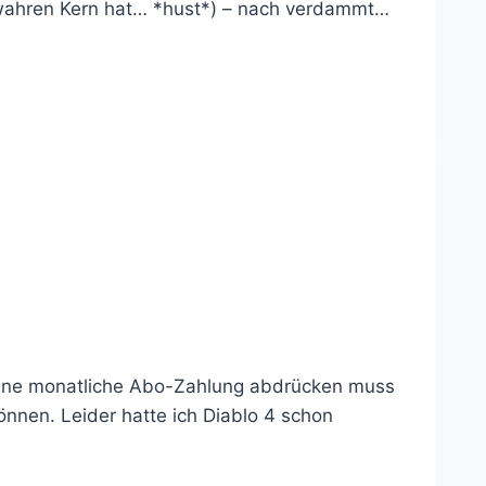
en wahren Kern hat… *hust*) – nach verdammt…
h eine monatliche Abo-Zahlung abdrücken muss
önnen. Leider hatte ich Diablo 4 schon