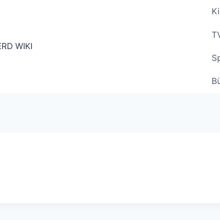
Ki
TV
Sp
B